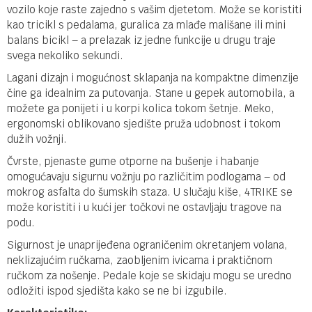
vozilo koje raste zajedno s vašim djetetom. Može se koristiti
kao tricikl s pedalama, guralica za mlađe mališane ili mini
balans bicikl – a prelazak iz jedne funkcije u drugu traje
svega nekoliko sekundi.
Lagani dizajn i mogućnost sklapanja na kompaktne dimenzije
čine ga idealnim za putovanja. Stane u gepek automobila, a
možete ga ponijeti i u korpi kolica tokom šetnje. Meko,
ergonomski oblikovano sjedište pruža udobnost i tokom
dužih vožnji.
Čvrste, pjenaste gume otporne na bušenje i habanje
omogućavaju sigurnu vožnju po različitim podlogama – od
mokrog asfalta do šumskih staza. U slučaju kiše, 4TRIKE se
može koristiti i u kući jer točkovi ne ostavljaju tragove na
podu.
Sigurnost je unaprijeđena ograničenim okretanjem volana,
neklizajućim ručkama, zaobljenim ivicama i praktičnom
ručkom za nošenje. Pedale koje se skidaju mogu se uredno
odložiti ispod sjedišta kako se ne bi izgubile.