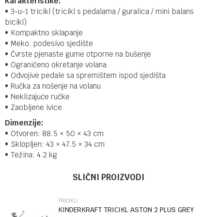
Karakteristike:
• 3-u-1 tricikl (tricikl s pedalama / guralica / mini balans
bicikl)
• Kompaktno sklapanje
• Meko, podesivo sjedište
• Čvrste pjenaste gume otporne na bušenje
• Ograničeno okretanje volana
• Odvojive pedale sa spremištem ispod sjedišta
• Ručka za nošenje na volanu
• Neklizajuće ručke
• Zaobljene ivice
Dimenzije:
• Otvoren: 88.5 × 50 × 43 cm
• Sklopljen: 43 × 47.5 × 34 cm
• Težina: 4.2 kg
Ime/Nadimak
Kategorija
Tricikli
SLIČNI PROIZVODI
Brendovi
KINDERKRAFT
TRICIKLI
Email
KINDERKRAFT TRICIKL ASTON 2 PLUS GREY