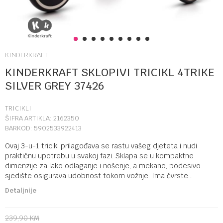
1
2
3
4
5
6
7
8
9
KINDERKRAFT
KINDERKRAFT SKLOPIVI TRICIKL 4TRIKE
SILVER GREY 37426
TRICIKLI
ŠIFRA ARTIKLA:
2162350
BARKOD:
5902533922413
Ovaj 3-u-1 tricikl prilagođava se rastu vašeg djeteta i nudi
praktičnu upotrebu u svakoj fazi. Sklapa se u kompaktne
dimenzije za lako odlaganje i nošenje, a mekano, podesivo
sjedište osigurava udobnost tokom vožnje. Ima čvrste
...
Detaljnije
239,90
KM