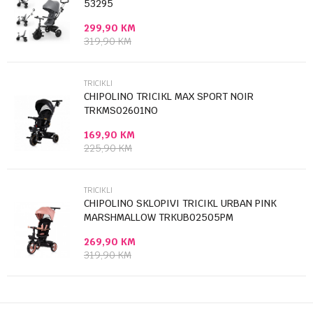
53295
299,90
KM
Poruka
319,90
KM
TRICIKLI
CHIPOLINO TRICIKL MAX SPORT NOIR
TRKMS02601NO
169,90
KM
Anti-spam zaštita - izračunajte koliko je 6 - 1 :
225,90
KM
POŠALJI
TRICIKLI
CHIPOLINO SKLOPIVI TRICIKL URBAN PINK
MARSHMALLOW TRKUB02505PM
269,90
KM
319,90
KM