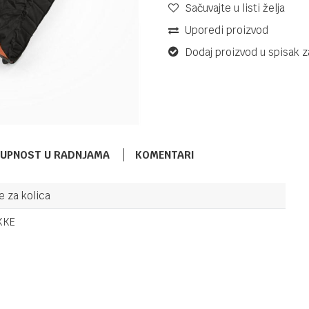
Sačuvajte u listi želja
Uporedi proizvod
Dodaj proizvod u spisak z
TUPNOST U RADNJAMA
KOMENTARI
e za kolica
TORBE ZA KOLICA
46,40
KM
STOKKE
KKE
58,00
KM
TORBA ZA
STO ZA IGRU
581910
Email
TORBE ZA KOLICA
160,00
KM
STOKKE