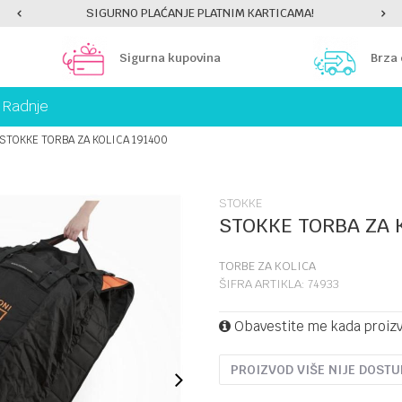
SIGURNO PLAĆANJE PLATNIM KARTICAMA!
Sigurna kupovina
Brza
Radnje
STOKKE TORBA ZA KOLICA 191400
STOKKE
STOKKE TORBA ZA 
TORBE ZA KOLICA
ŠIFRA ARTIKLA:
74933
Obavestite me kada proiz
PROIZVOD VIŠE NIJE DOST