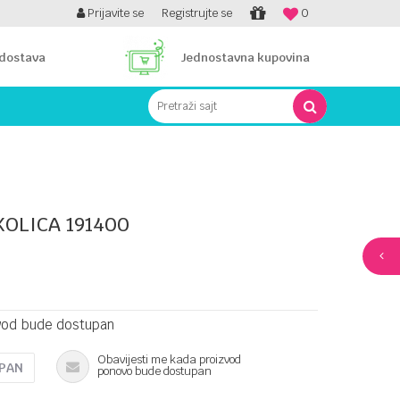
PLATI UNICREDIT KARTICOM NA RATE!
Prijavite se
Registrujte se
0
 dostava
Jednostavna kupovina
Pretraži sajt
KOLICA 191400
vod bude dostupan
Obavijesti me kada proizvod
UPAN
ponovo bude dostupan