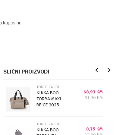
a kupovinu
SLIČNI PROIZVODI
TORBE ZA KOLICA
68,93
KM
KIKKA BOO
91,90
KM
TORBA MAXI
BEIGE 2025
31108020108
TORBE ZA KOLICA
8,75
KM
KIKKA BOO
12,50
KM