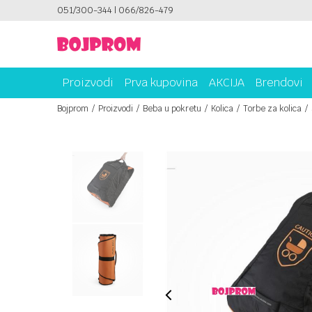
ICAMA!
051/300-344 | 066/826-479
PLATI UNICREDIT KARTICOM NA RATE!
Proizvodi
Prva kupovina
AKCIJA
Brendovi
Bojprom
Proizvodi
Beba u pokretu
Kolica
Torbe za kolica