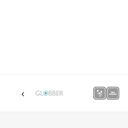
Poruka
Anti-spam zaštita - izračunajte koliko je 6 - 1 :
POŠALJI