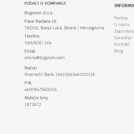
PODACI O KOMPANIJI
INFORMA
Bojprom d.o.o.
Radnje
Pave Radana 16
O nama
78000, Banja Luka, Bosna i Hercegovina
Zaposlen
Telefon:
Saradnja
066/830-164
Kontakt
Blog
Email:
online@bojprom.com
Račun
Procredit Bank 1941066346200116
PIB:
4400847540004
Matični broj:
1872672