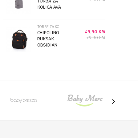
TORBA ZA
KOLICA AVA
DARK GREY
31108020035
TORBE ZA KOLICA
49,90
KM
CHIPOLINO
79,90
KM
RUKSAK
OBSIDIAN
CHRAB0241OB