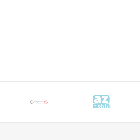
YOYO TORBA
GREY 595801
TORBE ZA KOLICA
289,00
KM
STOKKE
378,00
KM
TORBA
SIGNATURE
BLACK
575106