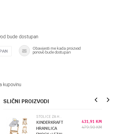
vod bude dostupan
Obavijesti me kada proizvod
UPAN
ponovo bude dostupan
a kupovinu
SLIČNI PROIZVODI
STOLICE ZA HRANJENJE
431,91
KM
KINDERKRAFT
479,90
KM
HRANILICA