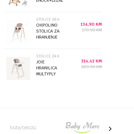
ENOCK+LEZALJKA
CAIMME GREY
46965
STOLICE ZA HRANJENJE
134,90
KM
CHIPOLINO
179,90
KM
STOLICA ZA
HRANJENJE
CANDY SHOP
LATTE
STHCS02602LA
STOLICE ZA HRANJENJE
314,42
KM
JOIE
369,90
KM
HRANILICA
MULTYPLY
WALNUT
WOOD 49237