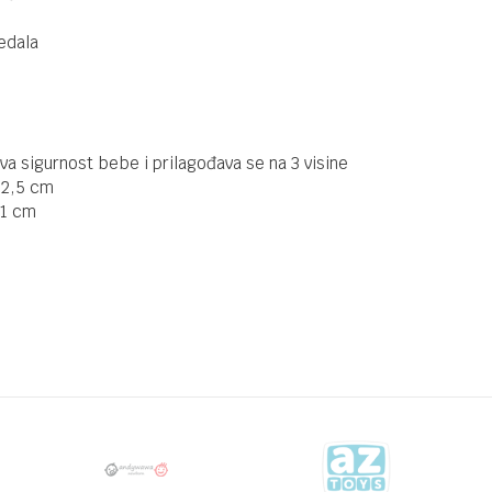
HRANJENJE
PAPPO BEIGE
edala
2025
31004010194
STOLICE ZA HRANJENJE
518,00
KM
STOKKE
STOLICA ZA
HRANJENJE
TRIPP TRAPP
a sigurnost bebe i prilagođava se na 3 visine
TERRACOTTA
02,5 cm
100140
STOLICE ZA HRANJENJE
91 cm
231,92
KM
KINDERKRAFT
289,90
KM
STOLICA ZA
HRANJENJE
 hranjenje
TUMMIE
BEIGE 44325
Email