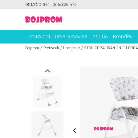
ICAMA!
051/300-344 | 066/826-479
PLATI UNICREDIT KARTICOM NA RATE!
Proizvodi
Prva kupovina
AKCIJA
Brendovi
Bojprom
Proizvodi
Hranjenje
STOLICE ZA HRANJENJE I DODA