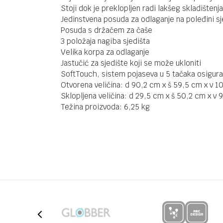
Stoji dok je preklopljen radi lakšeg skladištenja
Jedinstvena posuda za odlaganje na poleđini sj
Posuda s držačem za čaše
3 položaja nagiba sjedišta
Velika korpa za odlaganje
Jastučić za sjedište koji se može ukloniti
SoftTouch, sistem pojaseva u 5 tačaka osigurav
Otvorena veličina: d 90,2 cm x š 59,5 cm x v 1
Sklopljena veličina: d 29,5 cm x š 50,2 cm x v 
Težina proizvoda: 6,25 kg
Kategorija
Stolice za
Brendovi
JOIE
UPUTSTVO ZA KORIŠĆENJE
Ime/Nadimak
Preuzmite uputstvo
Poruka