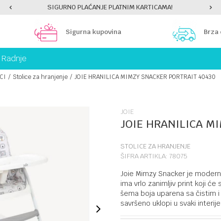
SIGURNO PLAĆANJE PLATNIM KARTICAMA!
Sigurna kupovina
Brza
Radnje
CI
Stolice za hranjenje
JOIE HRANILICA MIMZY SNACKER PORTRAIT 40430
JOIE
JOIE HRANILICA M
STOLICE ZA HRANJENJE
ŠIFRA ARTIKLA:
78075
Joie Mimzy Snacker je moderna
ima vrlo zanimljiv print koji ć
šema boja uparena sa čistim i 
savršeno uklopi u svaki interije