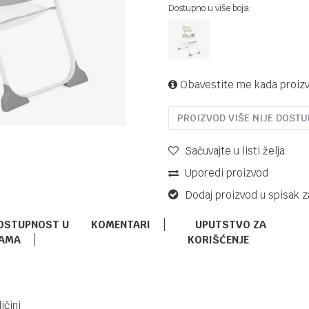
Dostupno u više boja:
Obavestite me kada proiz
PROIZVOD VIŠE NIJE DOST
Sačuvajte u listi želja
Uporedi proizvod
Dodaj proizvod u spisak z
OSTUPNOST U
KOMENTARI
UPUTSTVO ZA
AMA
KORIŠĆENJE
STOLICE ZA HRANJENJE
87,90
KM
KIKKA BOO
109,90
KM
STOLICA ZA
ičini