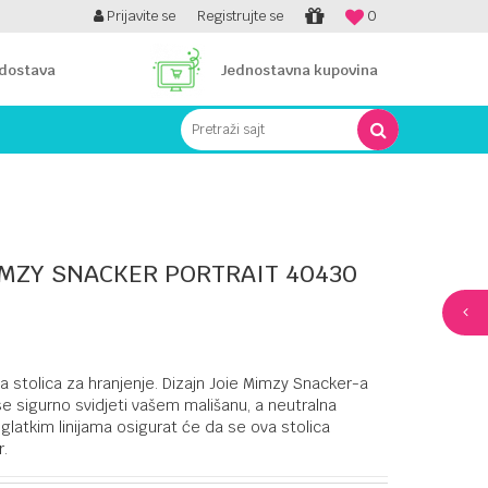
PLATI UNICREDIT KARTICOM NA RATE!
Prijavite se
Registrujte se
0
 dostava
Jednostavna kupovina
Pretraži sajt
IMZY SNACKER PORTRAIT 40430
 stolica za hranjenje. Dizajn Joie Mimzy Snacker-a
e se sigurno svidjeti vašem mališanu, a neutralna
glatkim linijama osigurat će da se ova stolica
r.