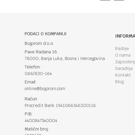
Anti-spam zaštita - izračunajte koliko je 4 + 1 :
PODACI O KOMPANIJI
INFORMA
Bojprom d.o.o.
POŠALJI
Radnje
Pave Radana 16
O nama
78000, Banja Luka, Bosna i Hercegovina
Zaposlen
Telefon:
Saradnja
066/830-164
Kontakt
Blog
Email:
online@bojprom.com
Račun
Procredit Bank 1941066346200116
PIB:
4400847540004
Matični broj: