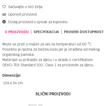
Sačuvajte u listi želja
Uporedi proizvod
Dodaj proizvod u spisak za kupovinu
O PROIZVODU
SPECIFIKACIJA
PROVERI DOSTUPNOST 
Može se prati u mašini za veš na temperaturi od 60 °C.
Posebno je nježna za bebinu kožu jer je izrađena od mekog
organskog pamuka.
Materijali su prikladni za djecu i u skladu s certifikatom
OEKO-TEX Standard 100, Class 1 za proizvode za djecu.
Dimenzije:
104 x 54 cm
UPUTSTVO ZA KORIŠĆENJE
Ime/Nadimak
Kategorija
Posteljine
SLIČNI PROIZVODI
Preuzmite uputstvo
Brendovi
BABYBJORN
POSTELJINE