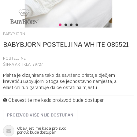
1
2
3
4
BABYBJORN
BABYBJORN POSTELJINA WHITE 085521
POSTELJINE
ŠIFRA ARTIKLA:
79727
Plahta je dizajnirana tako da savršeno pristaje dječjem
krevetiću BabyBjörn. Stoga se jednostavno namješta, a
elastični rub garantuje da će ostati na mjestu.
Obavestite me kada proizvod bude dostupan
PROIZVOD VIŠE NIJE DOSTUPAN
Obavijesti me kada proizvod
ponovo bude dostupan