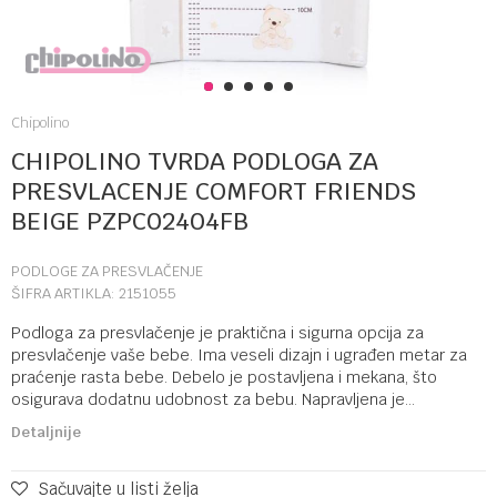
1
2
3
4
5
Chipolino
CHIPOLINO TVRDA PODLOGA ZA
PRESVLACENJE COMFORT FRIENDS
BEIGE PZPC02404FB
PODLOGE ZA PRESVLAČENJE
ŠIFRA ARTIKLA:
2151055
Podloga za presvlačenje je praktična i sigurna opcija za
presvlačenje vaše bebe. Ima veseli dizajn i ugrađen metar za
praćenje rasta bebe. Debelo je postavljena i mekana, što
osigurava dodatnu udobnost za bebu. Napravljena je
...
Detaljnije
Sačuvajte u listi želja