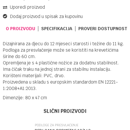
Uporedi proizvod
Dodaj proizvod u spisak za kupovinu
O PROIZVODU
SPECIFIKACIJA
PROVERI DOSTUPNOST 
Dizajnirana za djecu do 12 mjeseci starosti i težine do 11 kg.
Podloga za presvlačenje može se koristiti na krevetićima
širine do 60 cm.
Opremljena je s 4 plastične nožice za dodatnu stabilnost.
Ima čičak traku na jednoj strani za stabilnu instalaciju.
Korišteni materijali: PVC, drvo.
Proizvedena u skladu s europskim standardom EN 12221-
1:2008+A1:2013.
Dimenzije: 80 x 47 cm
Ime/Nadimak
Kategorija
Podloge za presvlačenje
SLIČNI PROIZVODI
Brendovi
Chipolino
PODLOGE ZA PRESVLAČENJE
Email