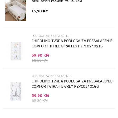
BEBI SANA PODMETAC 10/143
16,90
KM
Poruka
PODLOGE ZA PRESVLAČENJE
CHIPOLINO TVRDA PODLOGA ZA PRESVLACENJE
COMFORT THREE GIRAFFES PZPC02402TG
59,90
KM
Anti-spam zaštita - izračunajte koliko je 9 - 4 :
68,30
KM
POŠALJI
PODLOGE ZA PRESVLAČENJE
CHIPOLINO TVRDA PODLOGA ZA PRESVLACENJE
COMFORT GIRAFFE GREY PZPC02401GG
59,90
KM
68,30
KM