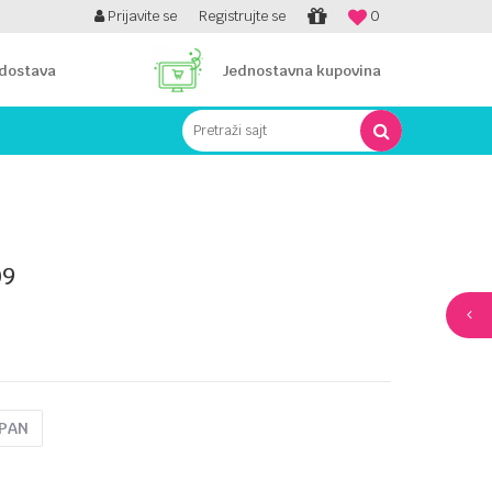
PLATI UNICREDIT KARTICOM NA RATE!
Prijavite se
Registrujte se
0
 dostava
Jednostavna kupovina
Pretraži sajt
09
UPAN