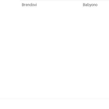
Brendovi
Babyono
Ime/Nadimak
Poruka
Anti-spam zaštita - izračunajte koliko je 2 + 3 :
POŠALJI