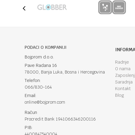
PODACI O KOMPANIJI
INFORMA
Bojprom d.o.o.
Radnje
Pave Radana 16
O nama
78000, Banja Luka, Bosna i Hercegovina
Zaposlen
Telefon:
Saradnja
066/830-164
Kontakt
Blog
Email:
online@bojprom.com
Račun
Procredit Bank 1941066346200116
PIB:
4400847540004