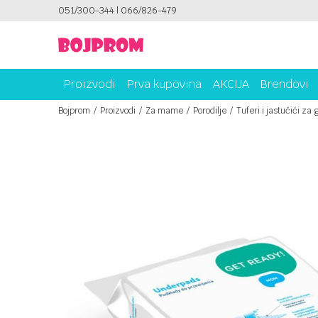
ICAMA!
051/300-344 | 066/826-479
PLATI UNICREDIT KARTICOM NA RATE!
Proizvodi
Prva kupovina
AKCIJA
Brendovi
Bojprom
Proizvodi
Za mame
Porodilje
Tuferi i jastučići za 