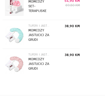
54,90
KM
MOMCOZY
69,80
KM
SET-
TERAPIJSKE
OBLOGE ZA
GRUDI I
RASHLADJUJUCA
TUFERI I JASTUČIĆI ZA GRUDI
38,90
KM
KREMA ZA
MOMCOZY
BRADAVICE
JASTUCICI ZA
GRUDI
BF019-
BU00NB-A
BF019
TUFERI I JASTUČIĆI ZA GRUDI
38,90
KM
MOMCOZY
JASTUCICI ZA
GRUDI
BF017-
PK00NB-A
BF017