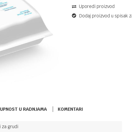
Uporedi proizvod
Dodaj proizvod u spisak z
TUPNOST U RADNJAMA
KOMENTARI
i za grudi
TUFERI I JASTUČIĆI ZA GRUDI
34,90
KM