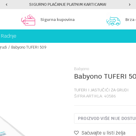
SIGURNO PLAĆANJE PLATNIM KARTICAMA!
Sigurna kupovina
Brza
Radnje
grudi
Babyono TUFERI 509
Babyono
Babyono TUFERI 5
TUFERI I JASTUČIĆI ZA GRUDI
ŠIFRA ARTIKLA:
40586
PROIZVOD VIŠE NIJE DOST
Sačuvajte u listi želja