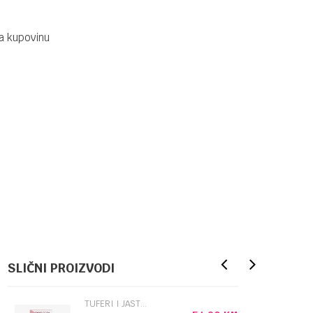
a kupovinu
SLIČNI PROIZVODI
TUFERI I JASTUČIĆI ZA GRUDI