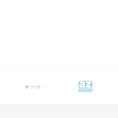
e i duksevi
ral
Email