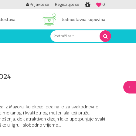
PLATI UNICREDIT KARTICOM NA RATE!
Prijavite se
Registrujte se
0
 dostava
Jednostavna kupovina
Pretraži sajt
024
a iz Mayoral kolekcije idealna je za svakodnevne
 mekanog i kvalitetnog materijala koji pruža
enja, dok atraktivan dizajn lako upotpunjuje svaki
 školu, igru i slobodno vrijeme
...