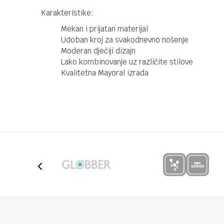
Karakteristike:
Mekan i prijatan materijal
Udoban kroj za svakodnevno nošenje
Moderan dječiji dizajn
Lako kombinovanje uz različite stilove
Kvalitetna Mayoral izrada
Kategorija
Majic
Brendovi
Mayo
Ime/Nadimak
Poruka