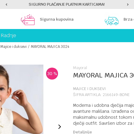
SIGURNO PLAĆANJE PLATNIM KARTICAMA!
Sigurna kupovina
Brza
Radnje
Majice i duksevi
MAYORAL MAJICA 3024
Mayoral
30
%
MAYORAL MAJICA 3
MAJICE I DUKSEVI
ŠIFRA ARTIKLA:
2166149-BONE
Moderna i udobna dječija majic
avanture mališana. Izrađena od
maksimalnu udobnost tokom noš
dječiji outfit. Savršen izbor za
Detaljnije