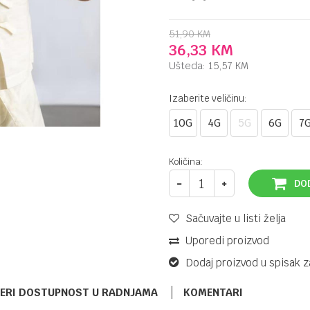
51,90
KM
36,33
KM
Ušteda:
15,57
KM
Izaberite veličinu:
10G
4G
5G
6G
7
Količina:
DO
Sačuvajte u listi želja
Uporedi proizvod
Dodaj proizvod u spisak z
ERI DOSTUPNOST U RADNJAMA
KOMENTARI