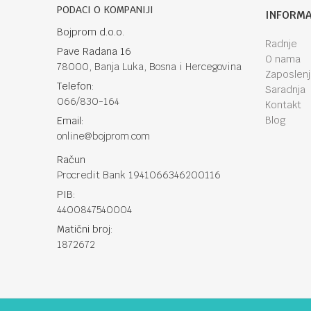
Anti-spam zaštita - izračunajte koliko je 2 + 3 :
PODACI O KOMPANIJI
INFORMA
Bojprom d.o.o.
Radnje
Pave Radana 16
POŠALJI
O nama
78000, Banja Luka, Bosna i Hercegovina
Zaposlen
Telefon:
Saradnja
066/830-164
Kontakt
Blog
Email:
online@bojprom.com
Račun
Procredit Bank 1941066346200116
PIB:
4400847540004
Matični broj:
1872672