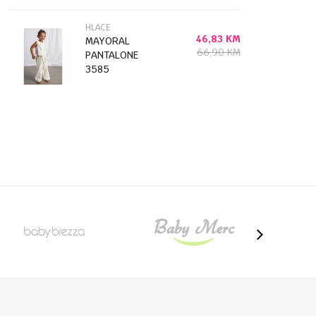
HLACE
46,83
KM
MAYORAL
66,90
KM
PANTALONE
3585