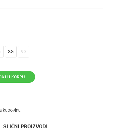
G
8G
9G
DAJ U KORPU
a kupovinu
SLIČNI PROIZVODI