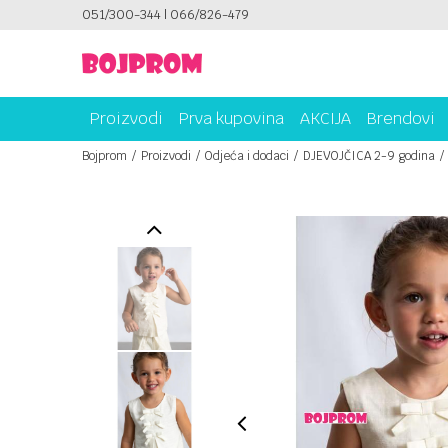
ICAMA!
051/300-344 | 066/826-479
PLATI UNICREDIT KARTICOM NA RATE!
Proizvodi
Prva kupovina
AKCIJA
Brendovi
Bojprom
Proizvodi
Odjeća i dodaci
DJEVOJČICA 2-9 godina