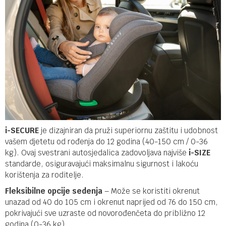
i-SECURE
je dizajniran da pruži superiornu zaštitu i udobnost
vašem djetetu od rođenja do 12 godina (40-150 cm / 0-36
kg). Ovaj svestrani autosjedalica zadovoljava najviše
i-SIZE
standarde, osiguravajući maksimalnu sigurnost i lakoću
korištenja za roditelje.
Fleksibilne opcije sedenja
– Može se koristiti okrenut
unazad od 40 do 105 cm i okrenut naprijed od 76 do 150 cm,
pokrivajući sve uzraste od novorođenčeta do približno 12
godina (0-36 kg).