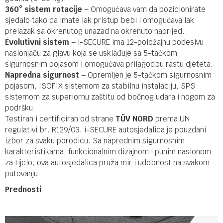
360° sistem rotacije
– Omogućava vam da pozicionirate
sjedalo tako da imate lak pristup bebi i omogućava lak
prelazak sa okrenutog unazad na okrenuto naprijed.
Evolutivni sistem
– i-SECURE ima 12-položajnu podesivu
naslonjaču za glavu koja se usklađuje sa 5-tačkom
sigurnosnim pojasom i omogućava prilagodbu rastu djeteta.
Napredna sigurnost
– Opremljen je 5-tačkom sigurnosnim
pojasom, ISOFIX sistemom za stabilnu instalaciju, SPS
sistemom za superiornu zaštitu od bočnog udara i nogom za
podršku.
Testiran i certificiran od strane
TÜV NORD
prema UN
regulativi br. R129/03, i-SECURE autosjedalica je pouzdani
izbor za svaku porodicu. Sa naprednim sigurnosnim
karakteristikama, funkcionalnim dizajnom i punim naslonom
za tijelo, ova autosjedalica pruža mir i udobnost na svakom
putovanju.
Prednosti