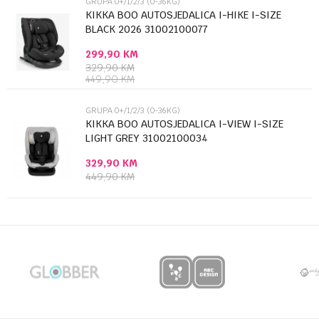
GRUPA 0+/1/2/3 (0-36KG)
KIKKA BOO AUTOSJEDALICA I-HIKE I-SIZE
BLACK 2026 31002100077
299,90
KM
Anti-spam zaštita - izračunajte koliko je 6 - 1 :
329,90
KM
449,90
KM
POŠALJI
GRUPA 0+/1/2/3 (0-36KG)
KIKKA BOO AUTOSJEDALICA I-VIEW I-SIZE
LIGHT GREY 31002100034
329,90
KM
449,90
KM