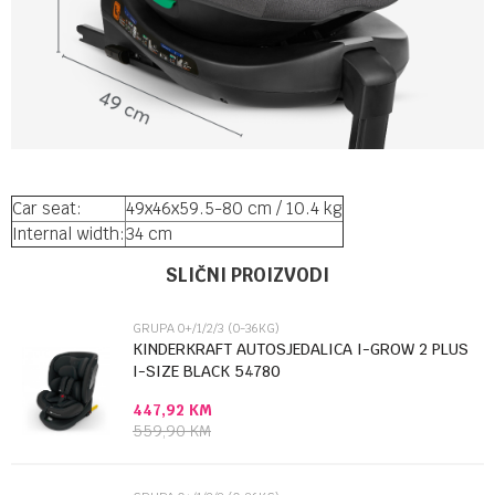
Car seat:
49x46x59.5-80 cm / 10.4 kg
Internal width:
34 cm
Ime/Nadimak
Kategorija
Grupa 0+/1/2/3 (0-36kg)
SLIČNI PROIZVODI
Brendovi
Kikka boo
GRUPA 0+/1/2/3 (0-36KG)
Email
KINDERKRAFT AUTOSJEDALICA I-GROW 2 PLUS
I-SIZE BLACK 54780
447,92
KM
Poruka
559,90
KM