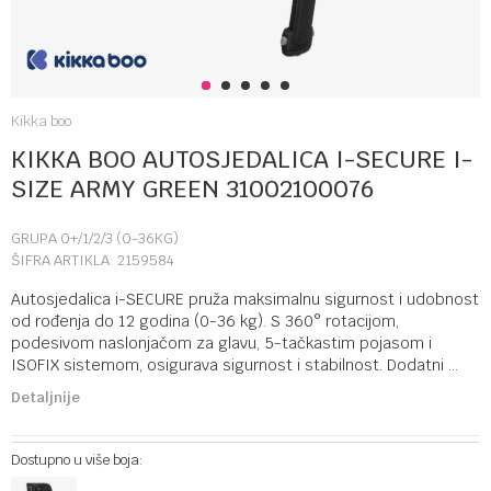
1
2
3
4
5
Kikka boo
KIKKA BOO AUTOSJEDALICA I-SECURE I-
SIZE ARMY GREEN 31002100076
GRUPA 0+/1/2/3 (0-36KG)
ŠIFRA ARTIKLA:
2159584
Autosjedalica i-SECURE pruža maksimalnu sigurnost i udobnost
od rođenja do 12 godina (0-36 kg). S 360° rotacijom,
podesivom naslonjačom za glavu, 5-tačkastim pojasom i
ISOFIX sistemom, osigurava sigurnost i stabilnost. Dodatni
...
Detaljnije
Dostupno u više boja: