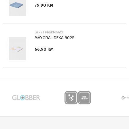
79,90
KM
Anti-spam zaštita - izračunajte koliko je 6 - 1 :
POŠALJI
DEKE I PREKRIVAČI
MAYORAL DEKA 9025
66,90
KM