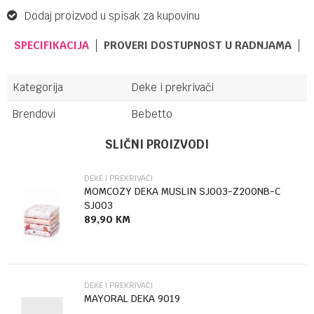
Dodaj proizvod u spisak za kupovinu
SPECIFIKACIJA
PROVERI DOSTUPNOST U RADNJAMA
Kategorija
Deke i prekrivači
Brendovi
Bebetto
UPUTSTVO ZA KORIŠĆENJE
Ime/Nadimak
SLIČNI PROIZVODI
Preuzmite uputstvo
DEKE I PREKRIVAČI
Email
MOMCOZY DEKA MUSLIN SJ003-Z200NB-C
SJ003
89,90
KM
Poruka
DEKE I PREKRIVAČI
MAYORAL DEKA 9019