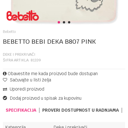
1
2
3
Bebetto
BEBETTO BEBI DEKA B807 PINK
DEKE I PREKRIVAČI
ŠIFRA ARTIKLA:
81339
Obavestite me kada proizvod bude dostupan
Sačuvajte u listi želja
Uporedi proizvod
Dodaj proizvod u spisak za kupovinu
SPECIFIKACIJA
PROVERI DOSTUPNOST U RADNJAMA
Kategorija
Deke i prekrivači