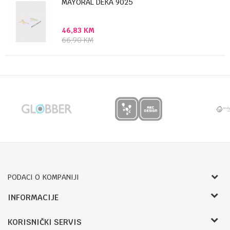
MAYORAL DEKA 9025
46,83
KM
66,90
KM
PODACI O KOMPANIJI
Bojprom d.o.o.
INFORMACIJE
Radnje
Pave Radana 16
KORISNIČKI SERVIS
O nama