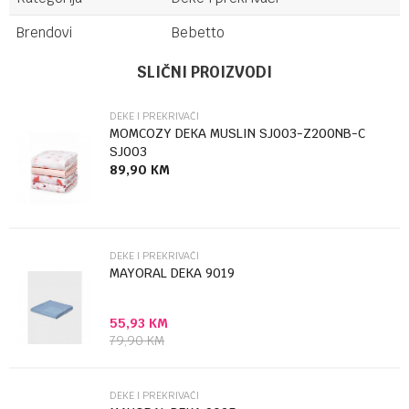
Brendovi
Bebetto
Ime/Nadimak
SLIČNI PROIZVODI
DEKE I PREKRIVAČI
Email
MOMCOZY DEKA MUSLIN SJ003-Z200NB-C
SJ003
89,90
KM
Poruka
DEKE I PREKRIVAČI
MAYORAL DEKA 9019
55,93
KM
Anti-spam zaštita - izračunajte koliko je 2 + 3 :
79,90
KM
POŠALJI
DEKE I PREKRIVAČI