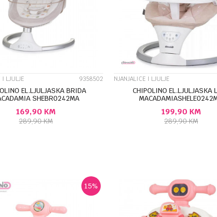
UPOREDI
UPOREDI
 I LJULJE
9358502
NJANJALICE I LJULJE
OLINO EL.LJULJASKA BRIDA
CHIPOLINO EL.LJULJASKA 
ACADAMIA SHEBR0242MA
MACADAMIASHELE0242
169,90
KM
199,90
KM
289,90
KM
289,90
KM
DODAJ U KORPU
DODAJ U KORP
15
%