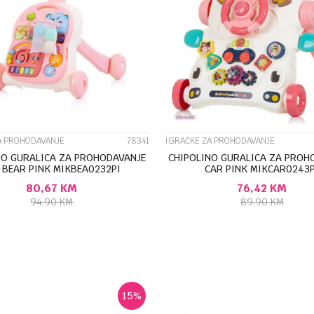
UPOREDI
UPOREDI
A PROHODAVANJE
78341
IGRAČKE ZA PROHODAVANJE
NO GURALICA ZA PROHODAVANJE
CHIPOLINO GURALICA ZA PROH
 BEAR PINK MIKBEA0232PI
CAR PINK MIKCAR0243P
80,67
KM
76,42
KM
94,90
KM
89,90
KM
DODAJ U KORPU
DODAJ U KORP
15
%