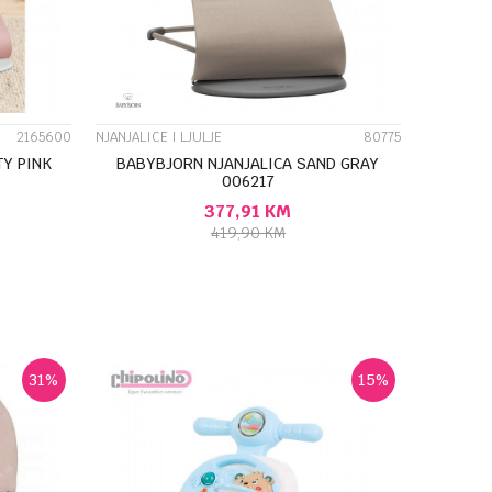
2165600
NJANJALICE I LJULJE
80775
TY PINK
BABYBJORN NJANJALICA SAND GRAY
006217
377,91
KM
419,90
KM
U
DODAJ U KORPU
31
%
15
%