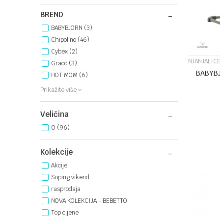
BREND
BABYBJORN (3)
Chipolino (46)
Cybex (2)
NJANJALICE
Graco (3)
BABYBJ
HOT MOM (6)
Prikažite više
Veličina
0
(96)
Kolekcije
Akcije
Soping vikend
rasprodaja
NOVA KOLEKCIJA - BEBETTO
Top cijene