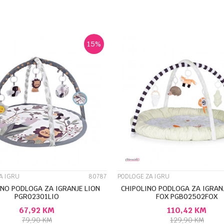
DODAJ U KORPU
DODAJ U KORP
15
%
UPOREDI
UPOREDI
A IGRU
80787
PODLOGE ZA IGRU
INO PODLOGA ZA IGRANJE LION
CHIPOLINO PODLOGA ZA IGRANJ
PGR02301LIO
FOX PGB02502FOX
67,92
KM
110,42
KM
79,90
KM
129,90
KM