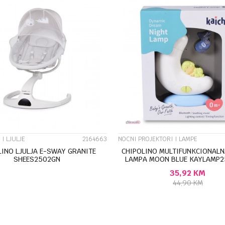
UPOREDI
UPOREDI
 I LJULJE
2164663
NOCNI PROJEKTORI I LAMPE
LINO LJULJA E-SWAY GRANITE
CHIPOLINO MULTIFUNKCIONAL
SHEES2502GN
LAMPA MOON BLUE KAYLAMP
35,92
KM
DODAJ U KORPU
44,90
KM
DODAJ U KORP