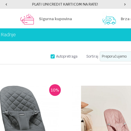
PLATI UNICREDIT KARTICOM NA RATE!
Sigurna kupovina
Brza
Radnje
Autopretraga
Sortiraj
10
%
UPOREDI
UPOREDI