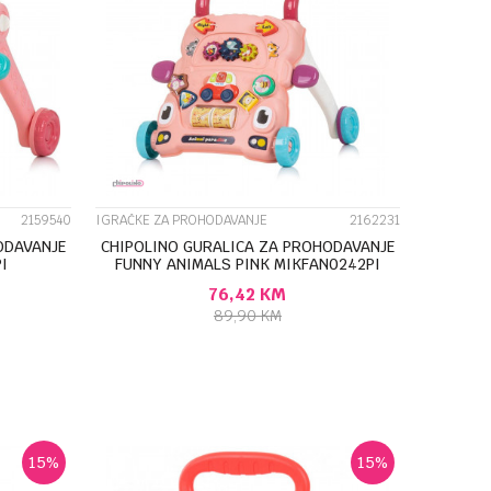
UPOREDI
2159540
IGRAČKE ZA PROHODAVANJE
2162231
ODAVANJE
CHIPOLINO GURALICA ZA PROHODAVANJE
I
FUNNY ANIMALS PINK MIKFAN0242PI
76,42
KM
×
89,90
KM
U
DODAJ U KORPU
15
%
15
%