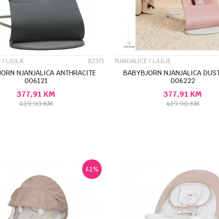
 I LJULJE
82371
NJANJALICE I LJULJE
ORN NJANJALICA ANTHRACITE
BABYBJORN NJANJALICA DUS
006121
006222
377,91
KM
377,91
KM
419,90
KM
419,90
KM
DODAJ U KORPU
DODAJ U KORP
41
%