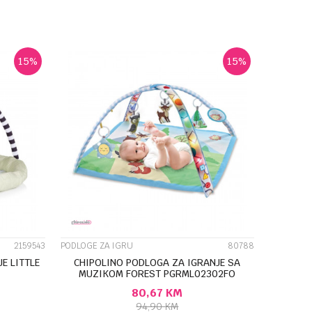
U
DODAJ U KORPU
15
%
15
%
UPOREDI
2159543
PODLOGE ZA IGRU
80788
E LITTLE
CHIPOLINO PODLOGA ZA IGRANJE SA
MUZIKOM FOREST PGRML02302FO
80,67
KM
94,90
KM