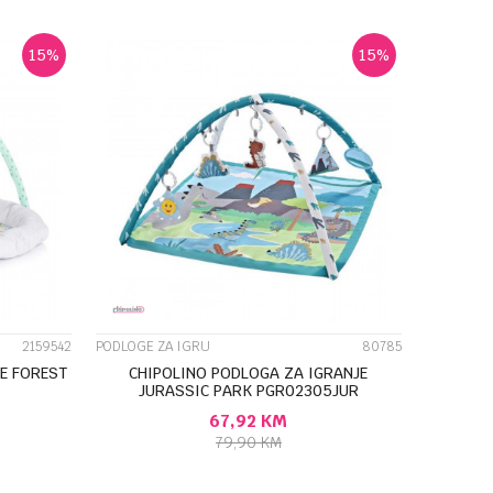
15
%
15
%
UPOREDI
2159542
PODLOGE ZA IGRU
80785
E FOREST
CHIPOLINO PODLOGA ZA IGRANJE
JURASSIC PARK PGR02305JUR
67,92
KM
79,90
KM