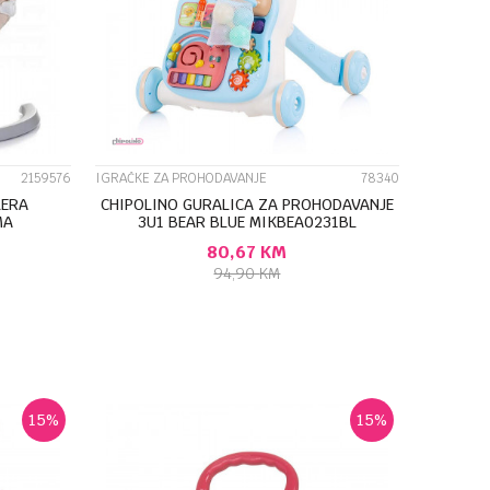
UPOREDI
2159576
IGRAČKE ZA PROHODAVANJE
78340
LERA
CHIPOLINO GURALICA ZA PROHODAVANJE
MA
3U1 BEAR BLUE MIKBEA0231BL
80,67
KM
94,90
KM
U
DODAJ U KORPU
15
%
15
%