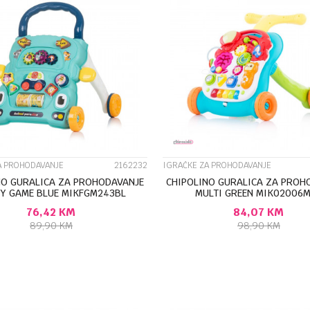
UPOREDI
UPOREDI
A PROHODAVANJE
2162232
IGRAČKE ZA PROHODAVANJE
NO GURALICA ZA PROHODAVANJE
CHIPOLINO GURALICA ZA PROH
Y GAME BLUE MIKFGM243BL
MULTI GREEN MIK02006
76,42
KM
84,07
KM
89,90
KM
98,90
KM
DODAJ U KORPU
DODAJ U KORP