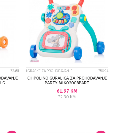
UPOREDI
73451
IGRAČKE ZA PROHODAVANJE
75094
ODAVANJE
CHIPOLINO GURALICA ZA PROHODAVANJE
MLG
PARTY MIK02008PART
61,97
KM
72,90
KM
U
DODAJ U KORPU