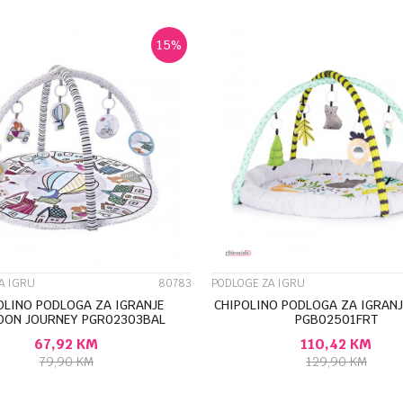
15
%
UPOREDI
UPOREDI
A IGRU
80783
PODLOGE ZA IGRU
OLINO PODLOGA ZA IGRANJE
CHIPOLINO PODLOGA ZA IGRANJ
OON JOURNEY PGR02303BAL
PGB02501FRT
67,92
KM
110,42
KM
79,90
KM
129,90
KM