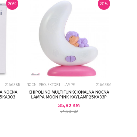
20
%
20
%
UPOREDI
2166385
NOCNI PROJEKTORI I LAMPE
2166386
NA NOCNA
CHIPOLINO MULTIFUNKCIONALNA NOCNA
25KA303
LAMPA MOON PINK KAYLAMP25KA33P
35,92
KM
44,90
KM
U
DODAJ U KORPU