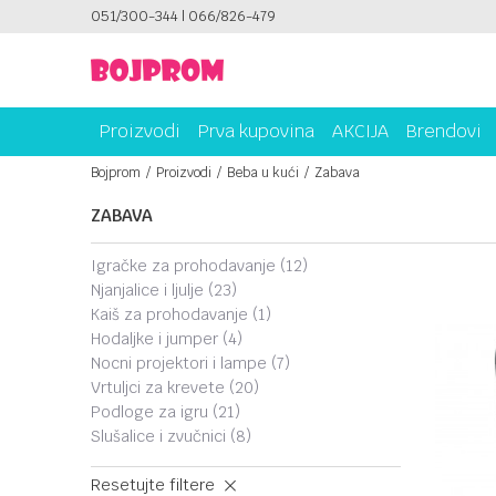
051/300-344 | 066/826-479
SIGURNO PLAĆANJE PLATNIM KARTICAMA!
Proizvodi
Prva kupovina
AKCIJA
Brendovi
Bojprom
Proizvodi
Beba u kući
Zabava
ZABAVA
igračke za prohodavanje
(12)
njanjalice i ljulje
(23)
kaiš za prohodavanje
(1)
hodaljke i jumper
(4)
nocni projektori i lampe
(7)
vrtuljci za krevete
(20)
podloge za igru
(21)
slušalice i zvučnici
(8)
Resetujte filtere