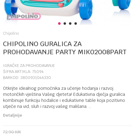
1
2
3
4
Chipolino
CHIPOLINO GURALICA ZA
PROHODAVANJE PARTY MIK02008PART
IGRAČKE ZA PROHODAVANJE
ŠIFRA ARTIKLA:
75094
BARKOD:
3800931046330
Otkrijte idealnog pomoćnika za učenje hodanja i razvoj
motoričkih vještina Vašeg djeteta! Edukativna dječja guralica
kombinuje funkciju hodalice i edukativne table koja pozitivno
utječe na vid, sluh i razvoj vašeg mališana.
...
Detaljnije
72,90
KM