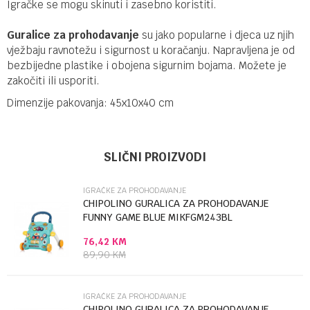
Igračke se mogu skinuti i zasebno koristiti.
Guralice za prohodavanje
su jako popularne i djeca uz njih
vježbaju ravnotežu i sigurnost u koračanju. Napravljena je od
bezbijedne plastike i obojena sigurnim bojama. Možete je
zakočiti ili usporiti.
Dimenzije pakovanja: 45x10x40 cm
UPUTSTVO ZA KORIŠĆENJE
Ime/Nadimak
Kategorija
Igračke za prohodavanje
SLIČNI PROIZVODI
Preuzmite uputstvo
Brendovi
Chipolino
IGRAČKE ZA PROHODAVANJE
Email
CHIPOLINO GURALICA ZA PROHODAVANJE
FUNNY GAME BLUE MIKFGM243BL
76,42
KM
Poruka
89,90
KM
IGRAČKE ZA PROHODAVANJE
CHIPOLINO GURALICA ZA PROHODAVANJE