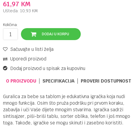
61,97
KM
Ušteda:
10,93
KM
Količina:
DODAJ U KORPU
Sačuvajte u listi želja
Uporedi proizvod
Dodaj proizvod u spisak za kupovinu
O PROIZVODU
SPECIFIKACIJA
PROVERI DOSTUPNOST 
Guralica za bebe sa tablom je edukativna igračka koja nudi
mnogo funkcija. Osim što pruža podršku pri prvom koraku,
zabavlja i uči Vaše dijete mnogim stvarima. Igračka sadrži
sintisajzer, piši-briši tablu, sorter oblika, telefon i još mnogo
toga. Takođe, igračke se mogu skinuti i zasebno koristiti.