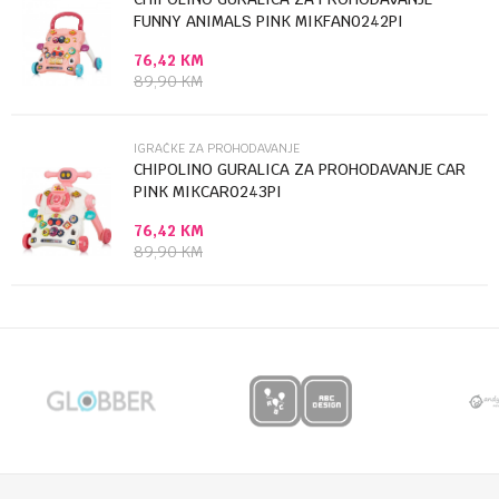
FUNNY ANIMALS PINK MIKFAN0242PI
76,42
KM
Anti-spam zaštita - izračunajte koliko je 6 - 1 :
89,90
KM
POŠALJI
IGRAČKE ZA PROHODAVANJE
CHIPOLINO GURALICA ZA PROHODAVANJE CAR
PINK MIKCAR0243PI
76,42
KM
89,90
KM