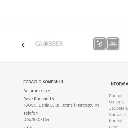
Kategorija
Njanja
Brendovi
Chip
UPUTSTVO ZA KORIŠĆENJE
Ime/Nadimak
Preuzmite uputstvo
Poruka
Anti-spam zaštita - izračunajte koliko je 9 - 4 :
PODACI O KOMPANIJI
INFORMA
Bojprom d.o.o.
Radnje
Pave Radana 16
POŠALJI
O nama
78000, Banja Luka, Bosna i Hercegovina
Zaposlen
Telefon:
Saradnja
066/830-164
Kontakt
Blog
Email: