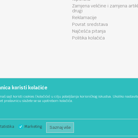
Zamjena veličine i zamjena artik
drugi
Reklamacije
Povrat sredstava
Najčešća pitanja
Politika kolačića
ica koristi kolačiće
naš sajt koristi cookies (kolačiće) u cilju poboljšanja korisničkog iskustva. Ukoliko nastavit
net prodavnicu slažete se sa upotrebom kolačića.
tatistika
Marketing
Saznaj više
ika i samih cijena, ali ne možemo garantovati da su sve informacije kompletne i be
stupni u svakom trenutku. Raspoloživost robe možete provjeriti pozivom na 051/3