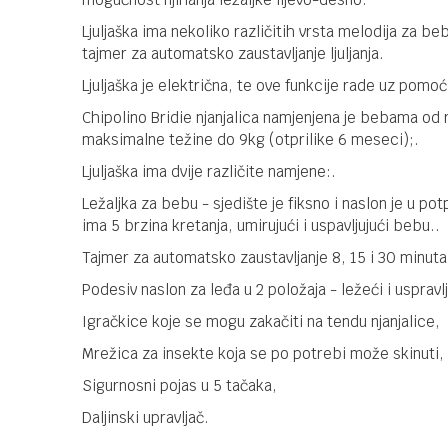
Ljuljaška ima nekoliko različitih vrsta melodija za 
tajmer za automatsko zaustavljanje ljuljanja.
Ljuljaška je električna, te ove funkcije rade uz pomoć
Chipolino Bridie njanjalica namjenjena je bebama od 
maksimalne težine do 9kg (otprilike 6 meseci);.
Ljuljaška ima dvije različite namjene:.
Ležaljka za bebu - sjedište je fiksno i naslon je u pot
ima 5 brzina kretanja, umirujući i uspavljujući bebu..
Tajmer za automatsko zaustavljanje 8, 15 i 30 minuta
Podesiv naslon za leđa u 2 položaja - ležeći i uspravl
Igračkice koje se mogu zakačiti na tendu njanjalice,
Mrežica za insekte koja se po potrebi može skinuti,
Sigurnosni pojas u 5 tačaka,
Daljinski upravljač.