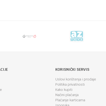
lice i ljulje
olino
Email
CIJE
KORISNIČKI SERVIS
Uslovi korištenja i prodaje
Politika privatnosti
je
Kako kupiti
Načini plaćanja
Plaćanje karticama
Isporuka