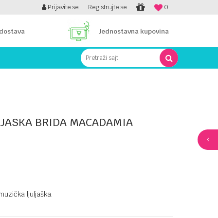
PLATI UNICREDIT KARTICOM NA RATE!
Prijavite se
Registrujte se
0
 dostava
Jednostavna kupovina
Pretraži sajt
LJASKA BRIDA MACADAMIA
muzička ljuljaška.