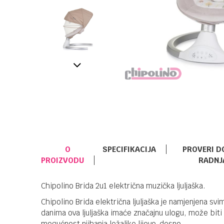
O
SPECIFIKACIJA
PROVERI D
PROIZVODU
RADNJ
Chipolino Brida 2u1 električna muzička ljuljaška.
Chipolino Brida električna ljuljaška je namjenjena s
danima ova ljuljaška imaće značajnu ulogu, može bit
mogućnost njihanja ležaljke lijevo-desno.