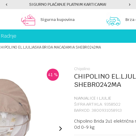
SIGURNO PLAĆANJE PLATNIM KARTICAMA!
Sigurna kupovina
Brza
Radnje
CHIPOLINO EL.LJULJASKA BRIDA MACADAMIA SHEBR0242MA
Chipolino
41
%
CHIPOLINO EL.LJU
SHEBR0242MA
NJANJALICE I LJULJE
ŠIFRA ARTIKLA:
9358502
BARKOD:
3800931058913
Chipolino Brida 2u1 električna 
Od 0-9 kg