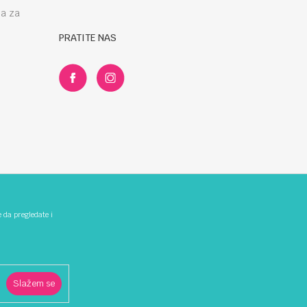
la za
PRATITE NAS
e da pregledate i
Slažem se
z grešaka. Svi artikli prikazani na sajtu su dio naše ponude i ne
00-344 ili 066/826-479.