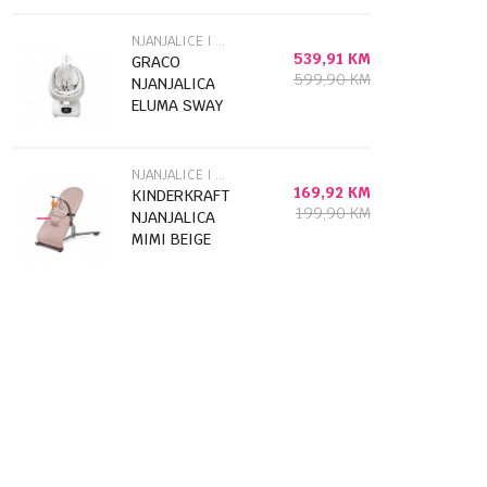
NJANJALICE I LJULJE
539,91
KM
GRACO
599,90
KM
NJANJALICA
ELUMA SWAY
RORI 51463
NJANJALICE I LJULJE
169,92
KM
KINDERKRAFT
199,90
KM
NJANJALICA
MIMI BEIGE
52826