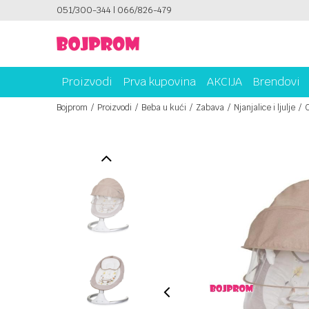
ICAMA!
051/300-344 | 066/826-479
PLATI UNICREDIT KARTICOM NA RATE!
Proizvodi
Prva kupovina
AKCIJA
Brendovi
Bojprom
Proizvodi
Beba u kući
Zabava
Njanjalice i ljulje