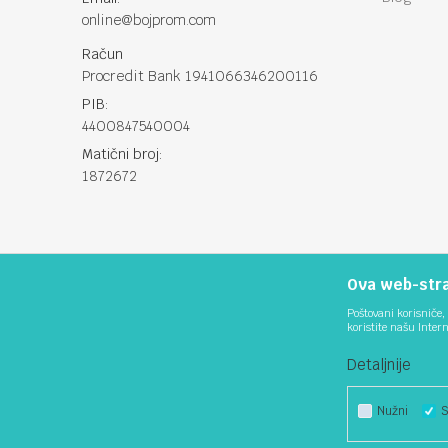
online@bojprom.com
Račun
Procredit Bank 1941066346200116
PIB:
4400847540004
Matični broj:
1872672
Ova web-stran
Poštovani korisniče, 
koristite našu Inter
Detaljnije
Nužni
S
Nastojimo da budemo što precizniji u opisu proizvoda, prikazu sl
podrazumijeva da su do