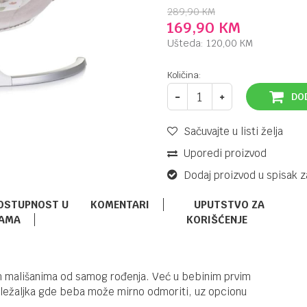
289,90
KM
169,90
KM
Ušteda:
120,00
KM
Količina:
DO
Sačuvajte u listi želja
Uporedi proizvod
Dodaj proizvod u spisak z
OSTUPNOST U
KOMENTARI
UPUTSTVO ZA
AMA
KORIŠĆENJE
NJANJALICE I LJULJE
254,92
KM
KINDERKRAFT
299,90
KM
NJANJALICA
vim mališanima od samog rođenja. Već u bebinim prvim
TULSY GREY
i ležaljka gde beba može mirno odmoriti, uz opcionu
49623