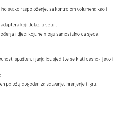
bebino svako raspoloženje, sa kontrolom volumena kao i
NJANJALICE I LJULJE
413,01
KM
CYBEX LEMO
458,90
KM
NJANJALICA
 adaptera koji dolazi u setu..
STONE BLUE
rođenja i djeci koja ne mogu samostalno da sjede,
521003239
NJANJALICE I LJULJE
390,07
KM
CYBEX LEMO
458,90
KM
NJANJALICA
punosti spušten, njanjalica sjedište se klati desno-lijevo i
ALMOND
BEIGE
;.
524000957
jen položaj pogodan za spavanje, hranjenje i igru,