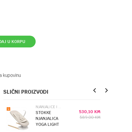
DAJ U KORPU
a kupovinu
SLIČNI PROIZVODI
NJANJALICE I LJULJE
530,10
KM
STOKKE
589,00
KM
NJANJALICA
YOGA LIGHT
SAND 579501