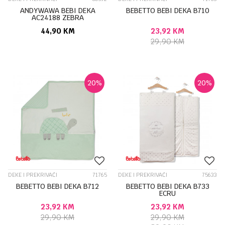
ANDYWAWA BEBI DEKA
BEBETTO BEBI DEKA B710
AC24188 ZEBRA
44,90
KM
23,92
KM
29,90
KM
20
%
20
%
DEKE I PREKRIVAČI
71765
DEKE I PREKRIVAČI
75633
BEBETTO BEBI DEKA B712
BEBETTO BEBI DEKA B733
ECRU
23,92
KM
23,92
KM
29,90
KM
29,90
KM