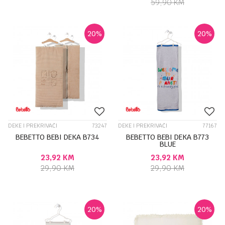
59,90
KM
20
%
20
%
DEKE I PREKRIVAČI
73247
DEKE I PREKRIVAČI
77167
BEBETTO BEBI DEKA B734
BEBETTO BEBI DEKA B773
BLUE
23,92
KM
23,92
KM
29,90
KM
29,90
KM
20
%
20
%