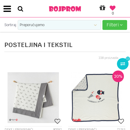
0
MA!
PLATI UNICREDIT KARTICOM NA RATE
Filteri
Sortiraj
POSTELJINA I TEKSTIL
338
proizvoda
(
0
)
20
%
DEKE I PREKRIVAČI
80592
DEKE I PREKRIVAČI
71763