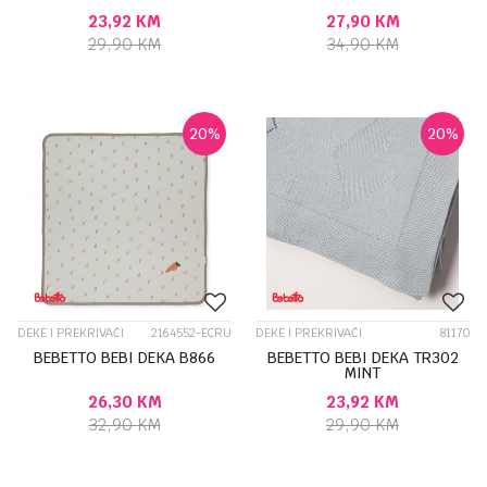
23,92
KM
27,90
KM
29,90
KM
34,90
KM
20
%
20
%
DEKE I PREKRIVAČI
2164552-ECRU
DEKE I PREKRIVAČI
81170
BEBETTO BEBI DEKA B866
BEBETTO BEBI DEKA TR302
MINT
26,30
KM
23,92
KM
32,90
KM
29,90
KM