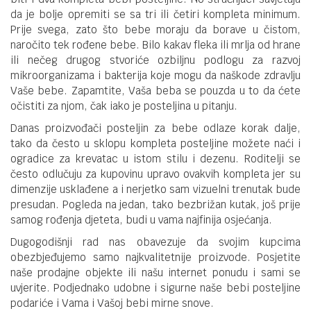
da je bolje opremiti se sa tri ili četiri kompleta minimum.
Prije svega, zato što bebe moraju da borave u čistom,
naročito tek rođene bebe. Bilo kakav fleka ili mrlja od hrane
ili nečeg drugog stvoriće ozbiljnu podlogu za razvoj
mikroorganizama i bakterija koje mogu da naškode zdravlju
Vaše bebe. Zapamtite, Vaša beba se pouzda u to da ćete
očistiti za njom, čak iako je posteljina u pitanju.
Danas proizvođači posteljin za bebe odlaze korak dalje,
tako da često u sklopu kompleta posteljine možete naći i
ogradice za krevatac u istom stilu i dezenu. Roditelji se
često odlučuju za kupovinu upravo ovakvih kompleta jer su
dimenzije usklađene a i nerjetko sam vizuelni trenutak bude
presudan. Pogleda na jedan, tako bezbrižan kutak, još prije
samog rođenja djeteta, budi u vama najfinija osjećanja.
Dugogodišnji rad nas obavezuje da svojim kupcima
obezbjeđujemo samo najkvalitetnije proizvode. Posjetite
naše prodajne objekte ili našu internet ponudu i sami se
uvjerite. Podjednako udobne i sigurne naše bebi posteljine
podariće i Vama i Vašoj bebi mirne snove.