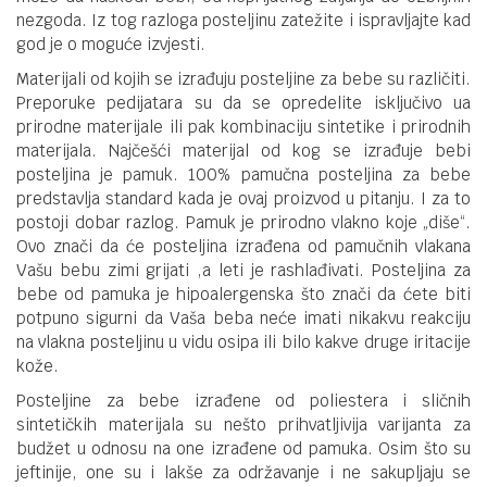
nezgoda. Iz tog razloga posteljinu zatežite i ispravljajte kad
god je o moguće izvjesti.
Materijali od kojih se izrađuju posteljine za bebe su različiti.
Preporuke pedijatara su da se opredelite isključivo ua
prirodne materijale ili pak kombinaciju sintetike i prirodnih
materijala. Najčešći materijal od kog se izrađuje bebi
posteljina je pamuk. 100% pamučna posteljina za bebe
predstavlja standard kada je ovaj proizvod u pitanju. I za to
postoji dobar razlog. Pamuk je prirodno vlakno koje „diše“.
Ovo znači da će posteljina izrađena od pamučnih vlakana
Vašu bebu zimi grijati ,a leti je rashlađivati. Posteljina za
bebe od pamuka je hipoalergenska što znači da ćete biti
potpuno sigurni da Vaša beba neće imati nikakvu reakciju
na vlakna posteljinu u vidu osipa ili bilo kakve druge iritacije
kože.
Posteljine za bebe izrađene od poliestera i sličnih
sintetičkih materijala su nešto prihvatljivija varijanta za
budžet u odnosu na one izrađene od pamuka. Osim što su
jeftinije, one su i lakše za održavanje i ne sakupljaju se