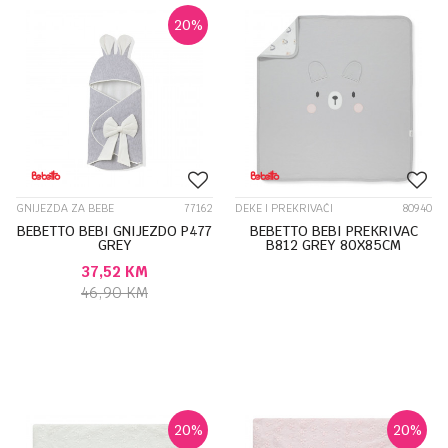
20
%
GNIJEZDA ZA BEBE
77162
DEKE I PREKRIVAČI
80940
BEBETTO BEBI GNIJEZDO P477
BEBETTO BEBI PREKRIVAC
GREY
B812 GREY 80X85CM
37,52
KM
46,90
KM
20
%
20
%