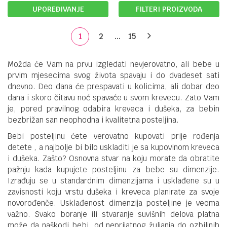
UPOREĐIVANJE
FILTERI PROIZVODA
1
2
...
15
Možda će Vam na prvu izgledati nevjerovatno, ali bebe u
prvim mjesecima svog života spavaju i do dvadeset sati
dnevno. Deo dana će prespavati u kolicima, ali dobar deo
dana i skoro čitavu noć spavaće u svom krevecu. Zato Vam
je, pored pravilnog odabira kreveca i dušeka, za bebin
bezbrižan san neophodna i kvalitetna posteljina.
Bebi posteljinu ćete verovatno kupovati prije rođenja
detete , a najbolje bi bilo uskladiti je sa kupovinom kreveca
i dušeka. Zašto? Osnovna stvar na koju morate da obratite
pažnju kada kupujete posteljinu za bebe su dimenzije.
Izrađuju se u standardnim dimenzijama i usklađene su u
zavisnosti koju vrstu dušeka i kreveca planirate za svoje
novorođenče. Usklađenost dimenzija posteljine je veoma
važno. Svako boranje ili stvaranje suvišnih delova platna
može da naškodi bebi, od neprijatnog žuljanja do ozbiljnih