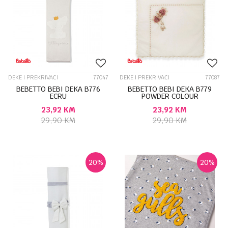
DEKE I PREKRIVAČI
77047
DEKE I PREKRIVAČI
77087
BEBETTO BEBI DEKA B776
BEBETTO BEBI DEKA B779
ECRU
POWDER COLOUR
23,92
KM
23,92
KM
29,90
KM
29,90
KM
20
%
20
%