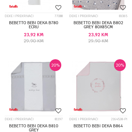
DEKE I PREKRIVAČI
77088
DEKE I PREKRIVAČI
81065
BEBETTO BEBI DEKA B780
BEBETTO BEBI DEKA B802
ECRU
GREY 80X85CM
23,92
KM
23,92
KM
29,90
KM
29,90
KM
20
%
20
%
DEKE I PREKRIVAČI
81197
DEKE I PREKRIVAČI
2164538-PI
BEBETTO BEBI DEKA B810
BEBETTO BEBI DEKA B864
GREY