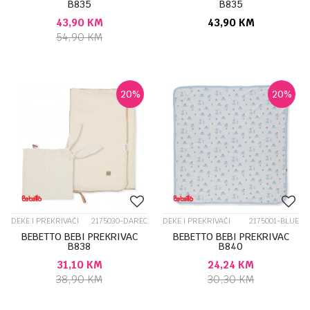
B835
B835
43,90
KM
43,90
KM
54,90
KM
20
%
20
%
DEKE I PREKRIVAČI
2175030-DAREC
DEKE I PREKRIVAČI
2175001-BLUE
BEBETTO BEBI PREKRIVAC
BEBETTO BEBI PREKRIVAC
B838
B840
31,10
KM
24,24
KM
38,90
KM
30,30
KM