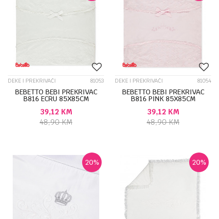
DEKE I PREKRIVAČI
81053
DEKE I PREKRIVAČI
81054
BEBETTO BEBI PREKRIVAC
BEBETTO BEBI PREKRIVAC
B816 ECRU 85X85CM
B816 PINK 85X85CM
39,12
KM
39,12
KM
48,90
KM
48,90
KM
20
%
20
%