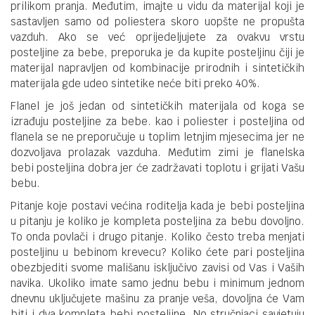
prilikom pranja. Međutim, imajte u vidu da materijal koji je
sastavljen samo od poliestera skoro uopšte ne propušta
vazduh. Ako se već oprijedeljujete za ovakvu vrstu
posteljine za bebe, preporuka je da kupite posteljinu čiji je
materijal napravljen od kombinacije prirodnih i sintetičkih
materijala gde udeo sintetike neće biti preko 40%.
Flanel je još jedan od sintetičkih materijala od koga se
izrađuju posteljine za bebe. kao i poliester i posteljina od
flanela se ne preporučuje u toplim letnjim mjesecima jer ne
dozvoljava prolazak vazduha. Međutim zimi je flanelska
bebi posteljina dobra jer će zadržavati toplotu i grijati Vašu
bebu.
Pitanje koje postavi većina roditelja kada je bebi posteljina
u pitanju je koliko je kompleta posteljina za bebu dovoljno.
To onda povlači i drugo pitanje. Koliko često treba menjati
posteljinu u bebinom krevecu? Koliko ćete pari posteljina
obezbjediti svome mališanu isključivo zavisi od Vas i Vaših
navika. Ukoliko imate samo jednu bebu i minimum jednom
dnevnu uključujete mašinu za pranje veša, dovoljna će Vam
biti i dva kompleta bebi posteljine. No stručnjaci savjetuju