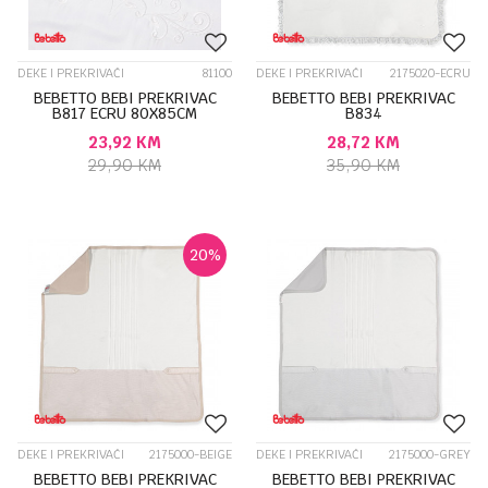
DEKE I PREKRIVAČI
81100
DEKE I PREKRIVAČI
2175020-ECRU
BEBETTO BEBI PREKRIVAC
BEBETTO BEBI PREKRIVAC
B817 ECRU 80X85CM
B834
23,92
KM
28,72
KM
29,90
KM
35,90
KM
20
%
DEKE I PREKRIVAČI
2175000-BEIGE
DEKE I PREKRIVAČI
2175000-GREY
BEBETTO BEBI PREKRIVAC
BEBETTO BEBI PREKRIVAC