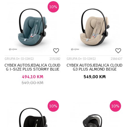
10
%
GRUPA 0+ (0-13KG)
2151182
GRUPA 0+ (0-13KG)
2166437
CYBEX AUTOSJEDALICA CLOUD
CYBEX AUTOSJEDALICA CLOUD
G I-SIZE PLUS STORMY BLUE
G3 PLUS ALMOND BEIGE
524001393
526001349
494,10
KM
549,00
KM
549,00
KM
10
%
10
%