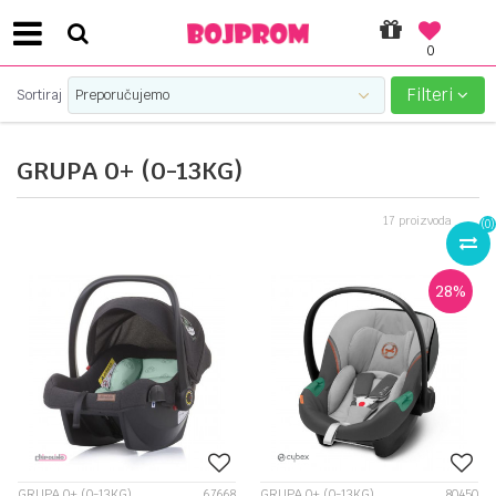
0
SIGURNO PLAĆANJE PLATNIM KARTICAMA!
Filteri
Sortiraj
GRUPA 0+ (0-13KG)
17
proizvoda
(
0
)
28
%
GRUPA 0+ (0-13KG)
67668
GRUPA 0+ (0-13KG)
80450