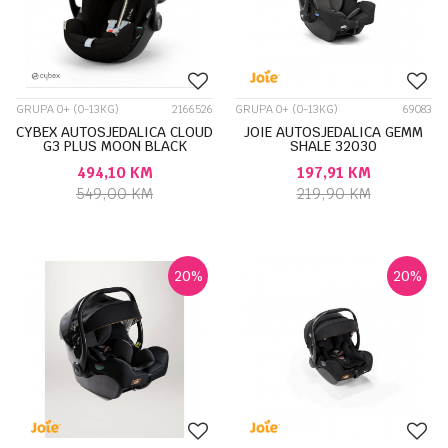
GRUPA 0+ (0-13KG)
2166526
GRUPA 0+ (0-13KG)
69083
CYBEX AUTOSJEDALICA CLOUD
JOIE AUTOSJEDALICA GEMM
G3 PLUS MOON BLACK
SHALE 32030
526001343
494,10
KM
197,91
KM
549,00
KM
219,90
KM
20
%
20
%