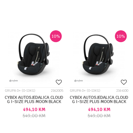
10
%
10
%
GRUPA 0+ (0-13KG)
2162005
GRUPA 0+ (0-13KG)
2164100
CYBEX AUTOSJEDALICA CLOUD
CYBEX AUTOSJEDALICA CLOUD
G I-SIZE PLUS MOON BLACK
G I-SIZE PLUS MOON BLACK
524001377
524001378
494,10
KM
494,10
KM
549,00
KM
549,00
KM