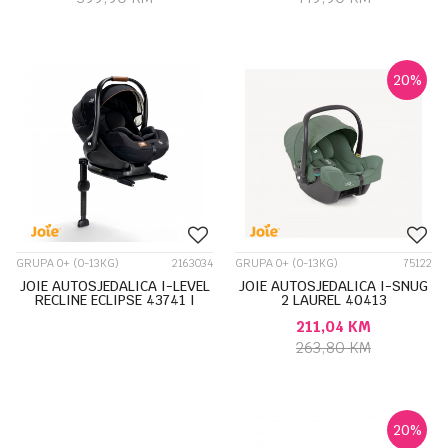
20
%
GRUPA 0+ (0-13KG)
2163034
GRUPA 0+ (0-13KG)
75122
JOIE AUTOSJEDALICA I-LEVEL
JOIE AUTOSJEDALICA I-SNUG
RECLINE ECLIPSE 43741 I
2 LAUREL 40413
BAZA I-BASE LX2 37450
211,04
KM
263,80
KM
20
%