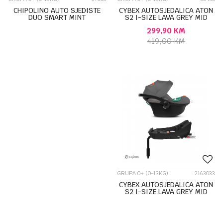
CHIPOLINO AUTO SJEDISTE
CYBEX AUTOSJEDALICA ATON
DUO SMART MINT
S2 I-SIZE LAVA GREY MID
STKDS0212MI
GREY 522001945
299,90
KM
419,00
KM
GRUPA 0+ (0-13KG)
2163033
CYBEX AUTOSJEDALICA ATON
S2 I-SIZE LAVA GREY MID
GREY 522001945 I ATON
BAZA 2-FI...