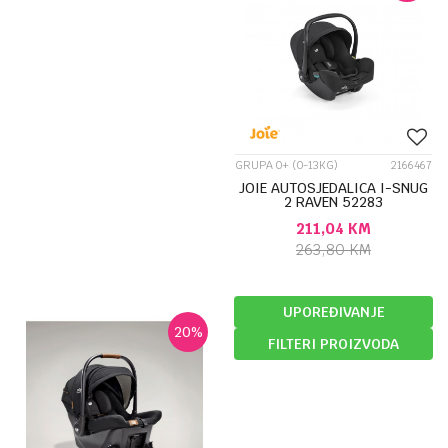
GRUPA 0+ (0-13KG)
2166467
JOIE AUTOSJEDALICA I-SNUG
2 RAVEN 52283
211,04
KM
263,80
KM
UPOREĐIVANJE
20
%
FILTERI PROIZVODA