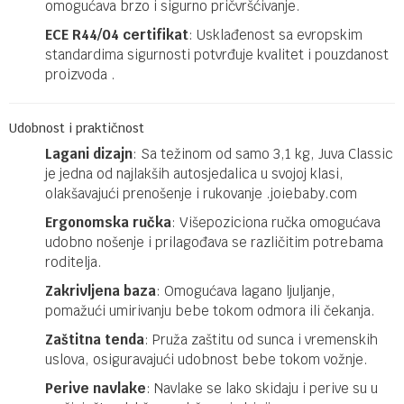
omogućava brzo i sigurno pričvršćivanje.​
ECE R44/04 certifikat
: Usklađenost sa evropskim
standardima sigurnosti potvrđuje kvalitet i pouzdanost
proizvoda .​
Udobnost i praktičnost
Lagani dizajn
: Sa težinom od samo 3,1 kg, Juva Classic
je jedna od najlakših autosjedalica u svojoj klasi,
olakšavajući prenošenje i rukovanje .​
joiebaby.com
Ergonomska ručka
: Višepoziciona ručka omogućava
udobno nošenje i prilagođava se različitim potrebama
roditelja.​
Zakrivljena baza
: Omogućava lagano ljuljanje,
pomažući umirivanju bebe tokom odmora ili čekanja.​
Zaštitna tenda
: Pruža zaštitu od sunca i vremenskih
uslova, osiguravajući udobnost bebe tokom vožnje.​
Perive navlake
: Navlake se lako skidaju i perive su u