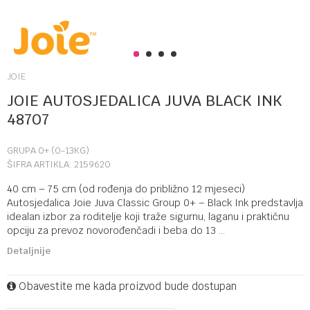
1
2
3
4
JOIE
JOIE AUTOSJEDALICA JUVA BLACK INK
48707
GRUPA 0+ (0-13KG)
ŠIFRA ARTIKLA:
2159620
40 cm – 75 cm (od rođenja do približno 12 mjeseci)
Autosjedalica Joie Juva Classic Group 0+ – Black Ink predstavlja
idealan izbor za roditelje koji traže sigurnu, laganu i praktičnu
opciju za prevoz novorođenčadi i beba do 13
...
Detaljnije
Obavestite me kada proizvod bude dostupan