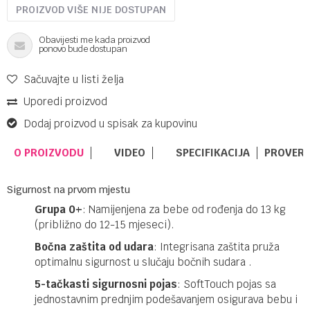
PROIZVOD VIŠE NIJE DOSTUPAN
Obavijesti me kada proizvod
ponovo bude dostupan
Sačuvajte u listi želja
Uporedi proizvod
Dodaj proizvod u spisak za kupovinu
O PROIZVODU
VIDEO
SPECIFIKACIJA
PROVERI
Sigurnost na prvom mjestu
Grupa 0+
: Namijenjena za bebe od rođenja do 13 kg
(približno do 12-15 mjeseci).​
Bočna zaštita od udara
: Integrisana zaštita pruža
optimalnu sigurnost u slučaju bočnih sudara .​
5-tačkasti sigurnosni pojas
: SoftTouch pojas sa
jednostavnim prednjim podešavanjem osigurava bebu i