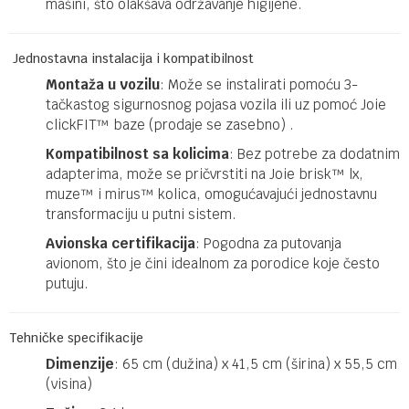
mašini, što olakšava održavanje higijene.​
Jednostavna instalacija i kompatibilnost
Montaža u vozilu
: Može se instalirati pomoću 3-
tačkastog sigurnosnog pojasa vozila ili uz pomoć Joie
clickFIT™ baze (prodaje se zasebno) .​
Kompatibilnost sa kolicima
: Bez potrebe za dodatnim
adapterima, može se pričvrstiti na Joie brisk™ lx,
muze™ i mirus™ kolica, omogućavajući jednostavnu
transformaciju u putni sistem.
Avionska certifikacija
: Pogodna za putovanja
avionom, što je čini idealnom za porodice koje često
putuju.​
Tehničke specifikacije
Dimenzije
: 65 cm (dužina) x 41,5 cm (širina) x 55,5 cm
(visina)​