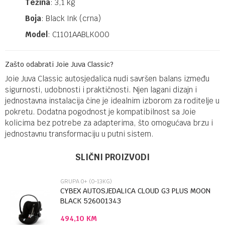
Težina
: 3,1 kg
Boja
: Black Ink (crna)​
Model
: C1101AABLK000​
Zašto odabrati Joie Juva Classic?
Joie Juva Classic autosjedalica nudi savršen balans između
sigurnosti, udobnosti i praktičnosti. Njen lagani dizajn i
jednostavna instalacija čine je idealnim izborom za roditelje u
pokretu. Dodatna pogodnost je kompatibilnost sa Joie
kolicima bez potrebe za adapterima, što omogućava brzu i
jednostavnu transformaciju u putni sistem.​
Ime/Nadimak
Kategorija
Grupa 0+ (0-13kg)
SLIČNI PROIZVODI
Brendovi
JOIE
GRUPA 0+ (0-13KG)
Email
CYBEX AUTOSJEDALICA CLOUD G3 PLUS MOON
BLACK 526001343
494,10
KM
Poruka