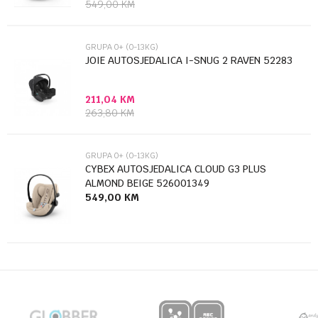
549,00
KM
GRUPA 0+ (0-13KG)
JOIE AUTOSJEDALICA I-SNUG 2 RAVEN 52283
211,04
KM
Anti-spam zaštita - izračunajte koliko je 2 + 3 :
263,80
KM
POŠALJI
GRUPA 0+ (0-13KG)
CYBEX AUTOSJEDALICA CLOUD G3 PLUS
ALMOND BEIGE 526001349
549,00
KM