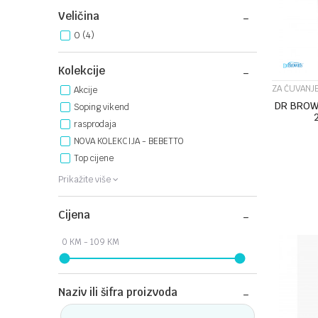
Veličina
0
(4)
Kolekcije
ZA ČUVANJE
Akcije
DR BROW
Soping vikend
rasprodaja
NOVA KOLEKCIJA - BEBETTO
Top cijene
Prikažite više
Cijena
Naziv ili šifra proizvoda