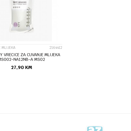
UPOREDI
 MLIJEKA
2164412
 VRECICE ZA CUVANJE MLIJEKA
MS002-NA12NB-A MS02
27,90
KM
DODAJ U KORPU