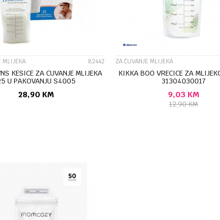
 MLIJEKA
82442
ZA ČUVANJE MLIJEKA
NS KESICE ZA CUVANJE MLIJEKA
KIKKA BOO VRECICE ZA MLIJEK
25 U PAKOVANJU S4005
31304030017
28,90
KM
9,03
KM
12,90
KM
DODAJ U KORPU
DODAJ U KORP