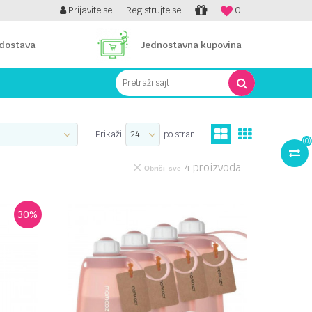
PLATI UNICREDIT KARTICOM NA RATE!
Prijavite se
Registrujte se
0
 dostava
Jednostavna kupovina
Pretraži sajt
Prikaži
po strani
(
0
)
4
proizvoda
Obriši sve
30
%
UPOREDI