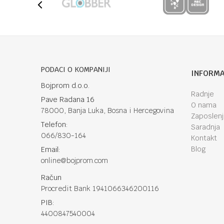
PODACI O KOMPANIJI
INFORMA
Bojprom d.o.o.
Radnje
Pave Radana 16
O nama
78000, Banja Luka, Bosna i Hercegovina
Zaposlen
Telefon:
Saradnja
066/830-164
Kontakt
Blog
Email:
online@bojprom.com
Račun
Procredit Bank 1941066346200116
PIB:
4400847540004