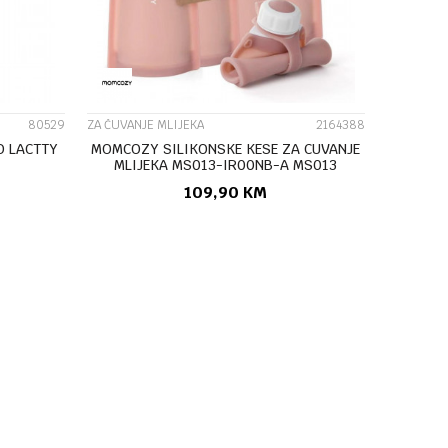
80529
ZA ČUVANJE MLIJEKA
2164388
O LACTTY
MOMCOZY SILIKONSKE KESE ZA CUVANJE
MLIJEKA MS013-IR00NB-A MS013
109,90
KM
U
DODAJ U KORPU