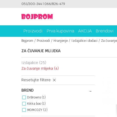
ICAMA!
051/300-344 | 066/826-479
PLATI UNICREDIT KARTICOM NA RATE!
Proizvodi
Prva kupovina
AKCIJA
Brendovi
Bojprom
Proizvodi
Hranjenje
Izdajalice i dodaci
Za čuvanje
ZA ČUVANJE MLIJEKA
izdajalice
(25)
za čuvanje mlijeka
(4)
Resetujte filtere
BREND
DrBrowns (1)
Kikka boo (1)
MOMCOZY (2)