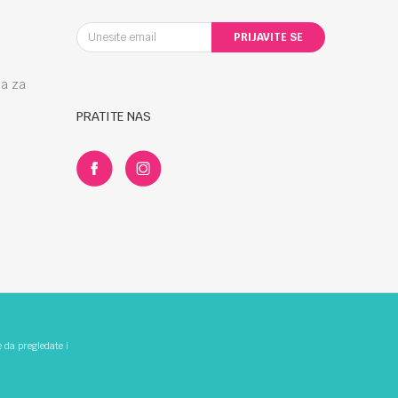
PRIJAVITE SE
la za
PRATITE NAS
e da pregledate i