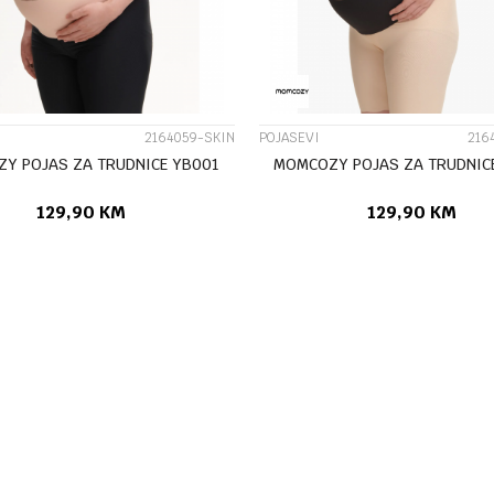
2164059-SKIN
POJASEVI
216
Y POJAS ZA TRUDNICE YB001
MOMCOZY POJAS ZA TRUDNIC
129,90
KM
129,90
KM
DODAJ U KORPU
DODA
Veličina
L
XL
M
L
XL