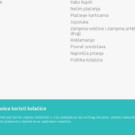
je
Kako kupiti
Načini plaćanja
Plaćanje karticama
Isporuka
Zamjena veličine i zamjena artik
drugi
Reklamacije
Povrat sredstava
Najčešća pitanja
Politika kolačića
ica koristi kolačiće
naš sajt koristi cookies (kolačiće) u cilju poboljšanja korisničkog iskustva. Ukoliko nastavit
net prodavnicu slažete se sa upotrebom kolačića.