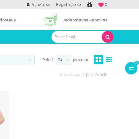
PLATI UNICREDIT KARTICOM NA RATE!
Prijavite se
Registrujte se
0
 dostava
Jednostavna kupovina
Pretraži sajt
Prikaži
po strani
(
0
)
2
proizvoda
Obriši sve