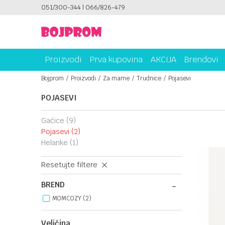
ICAMA!
051/300-344 | 066/826-479
PLATI UNICREDIT KARTICOM NA RATE!
Proizvodi
Prva kupovina
AKCIJA
Brendovi
Bojprom
Proizvodi
Za mame
Trudnice
Pojasevi
POJASEVI
gaćice
(9)
pojasevi
(2)
helanke
(1)
Resetujte filtere
BREND
MOMCOZY (2)
Veličina