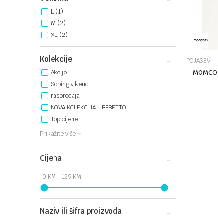
L
(1)
M
(2)
XL
(2)
Kolekcije
POJASEVI
MOMCOZ
Akcije
Soping vikend
rasprodaja
NOVA KOLEKCIJA - BEBETTO
Top cijene
Veličina
Prikažite više
M
Cijena
Naziv ili šifra proizvoda