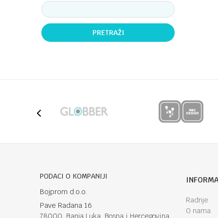
PRETRAŽI
PODACI O KOMPANIJI
INFORMA
Bojprom d.o.o.
Radnje
Pave Radana 16
O nama
78000, Banja Luka, Bosna i Hercegovina