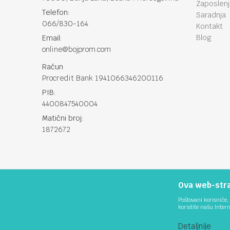
Zaposlen
Telefon:
Saradnja
066/830-164
Kontakt
Blog
Email:
online@bojprom.com
Račun
Procredit Bank 1941066346200116
PIB:
4400847540004
Matični broj:
1872672
Ova web-stran
Poštovani korisniče, 
koristite našu Inter
Detaljnije