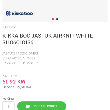
1
2
Kikka boo
KIKKA BOO JASTUK AIRKNIT WHITE
31106010136
JASTUCI I POZICIONERI
ŠIFRA ARTIKLA:
76539
BARKOD:
3801106011368
64,90
KM
51,92
KM
Ušteda:
12,98
KM
Količina:
DODAJ U KORPU