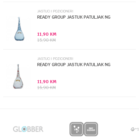
JASTUCI I POZICIONERI
READY GROUP JASTUK PATULJAK NG
11,90
KM
Anti-spam zaštita - izračunajte koliko je 6 - 1 :
15,90
KM
POŠALJI
JASTUCI I POZICIONERI
READY GROUP JASTUK PATULJAK NG
11,90
KM
15,90
KM