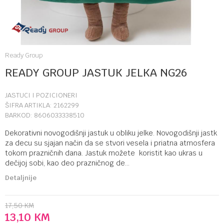
Ready Group
READY GROUP JASTUK JELKA NG26
JASTUCI I POZICIONERI
ŠIFRA ARTIKLA:
2162299
BARKOD:
8606033338510
Dekorativni novogodišnji jastuk u obliku jelke. Novogodišnji jastk
za decu su sjajan način da se stvori vesela i priatna atmosfera
tokom prazničnih dana. Jastuk možete koristit kao ukras u
dečijoj sobi, kao deo prazničnog de
...
Detaljnije
17,50
KM
13,10
KM