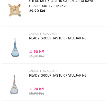
STERNTALER JASTUK SA GRIJACEM KAYA
OCKER 000112 3152528
29,90
KM
Poruka
JASTUCI I POZICIONERI
READY GROUP JASTUK PATULJAK NG
11,90
KM
Anti-spam zaštita - izračunajte koliko je 6 - 1 :
15,90
KM
POŠALJI
JASTUCI I POZICIONERI
READY GROUP JASTUK PATULJAK NG
11,90
KM
15,90
KM