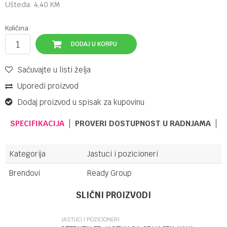
Ušteda:
4,40
KM
Količina:
DODAJ U KORPU
Sačuvajte u listi želja
Uporedi proizvod
Dodaj proizvod u spisak za kupovinu
SPECIFIKACIJA
PROVERI DOSTUPNOST U RADNJAMA
Kategorija
Jastuci i pozicioneri
Brendovi
Ready Group
Ime/Nadimak
SLIČNI PROIZVODI
JASTUCI I POZICIONERI
Email