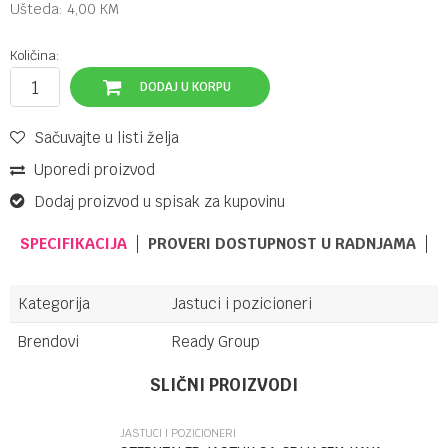
Ušteda:
4,00
KM
Količina:
DODAJ U KORPU
Sačuvajte u listi želja
Uporedi proizvod
Dodaj proizvod u spisak za kupovinu
SPECIFIKACIJA
PROVERI DOSTUPNOST U RADNJAMA
Kategorija
Jastuci i pozicioneri
Brendovi
Ready Group
Ime/Nadimak
SLIČNI PROIZVODI
JASTUCI I POZICIONERI
Email