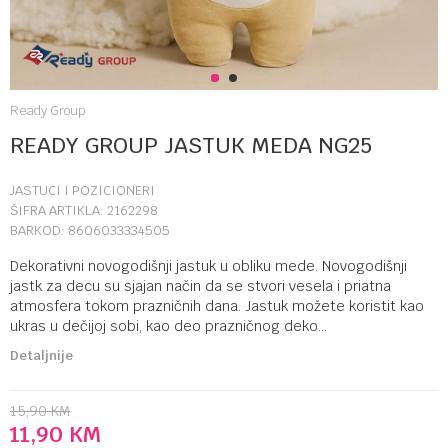
1
2
Ready Group
READY GROUP JASTUK MEDA NG25
JASTUCI I POZICIONERI
ŠIFRA ARTIKLA:
2162298
BARKOD:
8606033334505
Dekorativni novogodišnji jastuk u obliku mede. Novogodišnji
jastk za decu su sjajan način da se stvori vesela i priatna
atmosfera tokom prazničnih dana. Jastuk možete koristit kao
ukras u dečijoj sobi, kao deo prazničnog deko
...
Detaljnije
15,90
KM
11,90
KM