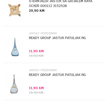
STERNTALER JASTUK SA GRIJACEM KAYA
OCKER 000112 3152528
29,90
KM
Poruka
JASTUCI I POZICIONERI
READY GROUP JASTUK PATULJAK NG
11,90
KM
Anti-spam zaštita - izračunajte koliko je 6 - 1 :
15,90
KM
POŠALJI
JASTUCI I POZICIONERI
READY GROUP JASTUK PATULJAK NG
11,90
KM
15,90
KM