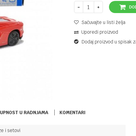
DO
Sačuvajte u listi želja
Uporedi proizvod
Dodaj proizvod u spisak z
TUPNOST U RADNJAMA
KOMENTARI
e i setovi
VOZILA, GARAŽE STAZE I SETOVI
31,90
KM