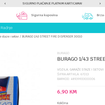
SIGURNO PLAĆANJE PLATNIM KARTICAMA!
Sigurna kupovina
Brza
Radnje
 staze i setovi
BURAGO 1/43 STREET FIRE DISPENSER 30010
BURAGO
BURAGO 1/43 STRE
VOZILA, GARAŽE STAZE I SETOVI
ŠIFRA ARTIKLA:
67013
BARKOD:
4893993300006
6,90
KM
Količina: