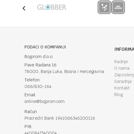
PODACI O KOMPANIJI
INFORMA
Bojprom d.o.o.
Radnje
Pave Radana 16
O nama
78000, Banja Luka, Bosna i Hercegovina
Zaposlen
Telefon:
Saradnja
066/830-164
Kontakt
Blog
Email:
online@bojprom.com
Račun
Procredit Bank 1941066346200116
PIB:
4400847540004