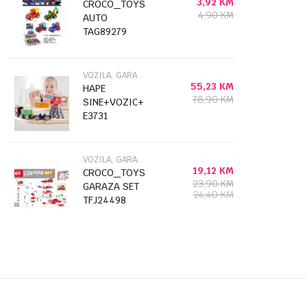
3,92
KM
CROCO_TOYS
4,90
KM
AUTO
TAG89279
VOZILA, GARAŽE STAZE I SETOVI
55,23
KM
HAPE
78,90
KM
SINE+VOZIC+KRAN
E3731
VOZILA, GARAŽE STAZE I SETOVI
19,12
KM
CROCO_TOYS
23,90
KM
GARAZA SET
24,40
KM
TFJ24498