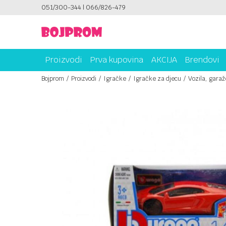
ICAMA!
051/300-344 | 066/826-479
PLATI UNICREDIT KARTICOM NA RATE!
Proizvodi
Prva kupovina
AKCIJA
Brendovi
Bojprom
Proizvodi
Igračke
Igračke za djecu
Vozila, garaže