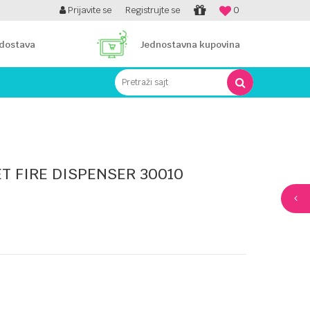
PLATI UNICREDIT KARTICOM NA RATE!
Prijavite se
Registrujte se
0
 dostava
Jednostavna kupovina
Pretraži sajt
ET FIRE DISPENSER 30010