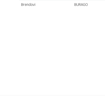
Brendovi
BURAGO
Ime/Nadimak
Poruka
Anti-spam zaštita - izračunajte koliko je 6 - 1 :
POŠALJI