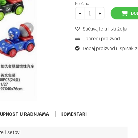
Količina:
DO
Sačuvajte u listi želja
Uporedi proizvod
Dodaj proizvod u spisak z
TUPNOST U RADNJAMA
KOMENTARI
e i setovi
VOZILA, GARAŽE STAZE I SETOVI
6,90
KM