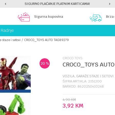
SIGURNO PLAĆANJE PLATNIM KARTICAMA!
Sigurna kupovina
Brza
Radnje
 staze i setovi
CROCO_TOYS AUTO TAG89279
CROCO TOYS
CROCO_TOYS AUTO
20
%
VOZILA, GARAŽE STAZE I SETOVI
ŠIFRA ARTIKLA:
2151200
BARKOD:
8620250410248
4,90
KM
3,92
KM