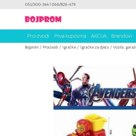
ICAMA!
051/300-344 | 066/826-479
PLATI UNICREDIT KARTICOM NA RATE!
Proizvodi
Prva kupovina
AKCIJA
Brendovi
Bojprom
Proizvodi
Igračke
Igračke za djecu
Vozila, garaže