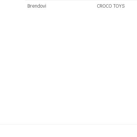
Brendovi
CROCO TOYS
Ime/Nadimak
Poruka
Anti-spam zaštita - izračunajte koliko je 2 + 3 :
POŠALJI