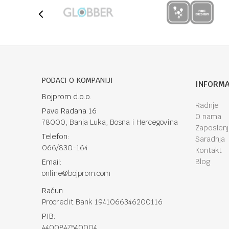
PODACI O KOMPANIJI
INFORMA
Bojprom d.o.o.
Radnje
Pave Radana 16
O nama
78000, Banja Luka, Bosna i Hercegovina
Zaposlen
Telefon:
Saradnja
066/830-164
Kontakt
Blog
Email:
online@bojprom.com
Račun
Procredit Bank 1941066346200116
PIB:
4400847540004