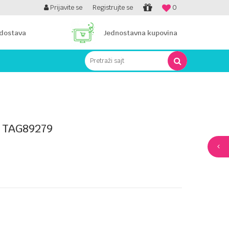
PLATI UNICREDIT KARTICOM NA RATE!
Prijavite se
Registrujte se
0
 dostava
Jednostavna kupovina
Pretraži sajt
 TAG89279