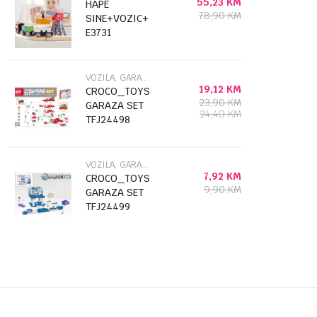
55,23
KM
HAPE
78,90
KM
SINE+VOZIC+KRAN
E3731
VOZILA, GARAŽE STAZE I SETOVI
19,12
KM
CROCO_TOYS
23,90
KM
GARAZA SET
24,40
KM
TFJ24498
VOZILA, GARAŽE STAZE I SETOVI
7,92
KM
CROCO_TOYS
9,90
KM
GARAZA SET
TFJ24499