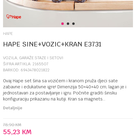
1
2
3
HAPE
HAPE SINE+VOZIC+KRAN E3731
VOZILA, GARAŽE STAZE I SETOVI
ŠIFRA ARTIKLA:
2165507
BARKOD:
6943478021822
Ovaj Hape set šina sa vozićem i kranom pruža djeci sate
zabavne i edukativne igre! Dimenzija 50×40×40 cm, lagan je i
jednostavan za postavljanje i igru. Počnite graditi šinsku
konfiguraciju prikazanu na kutiji. Kran sa magnets
...
Detaljnije
78,90
KM
55,23
KM