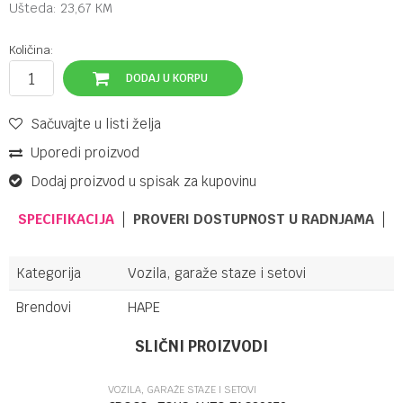
Ušteda:
23,67
KM
Količina:
DODAJ U KORPU
Sačuvajte u listi želja
Uporedi proizvod
Dodaj proizvod u spisak za kupovinu
SPECIFIKACIJA
PROVERI DOSTUPNOST U RADNJAMA
Kategorija
Vozila, garaže staze i setovi
Brendovi
HAPE
Ime/Nadimak
SLIČNI PROIZVODI
VOZILA, GARAŽE STAZE I SETOVI
Email