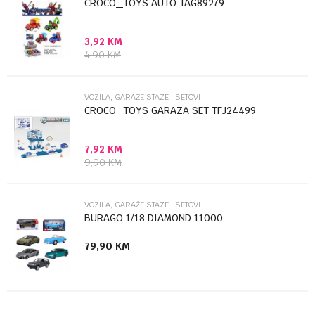
CROCO_TOYS AUTO TAG89279
3,92
KM
Poruka
4,90
KM
VOZILA, GARAŽE STAZE I SETOVI
CROCO_TOYS GARAZA SET TFJ24499
7,92
KM
Anti-spam zaštita - izračunajte koliko je 4 + 1 :
9,90
KM
POŠALJI
VOZILA, GARAŽE STAZE I SETOVI
BURAGO 1/18 DIAMOND 11000
79,90
KM