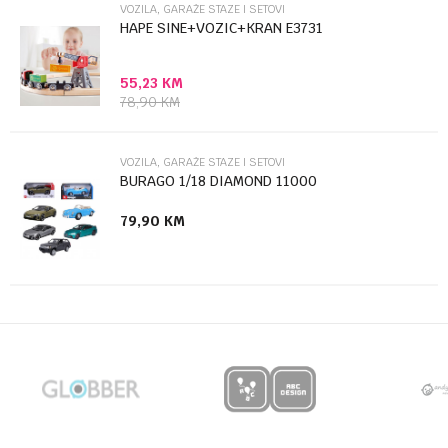
VOZILA, GARAŽE STAZE I SETOVI
HAPE SINE+VOZIC+KRAN E3731
55,23
KM
Anti-spam zaštita - izračunajte koliko je 2 + 3 :
78,90
KM
POŠALJI
VOZILA, GARAŽE STAZE I SETOVI
BURAGO 1/18 DIAMOND 11000
79,90
KM