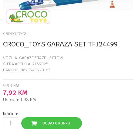
CROCO TOYS
CROCO_TOYS GARAZA SET TFJ24499
VOZILA, GARAŽE STAZE I SETOVI
ŠIFRA ARTIKLA:
2159825
BARKOD:
8620240228167
9,90
KM
7,92
KM
Ušteda:
1,98
KM
Količina:
DODAJ U KORPU