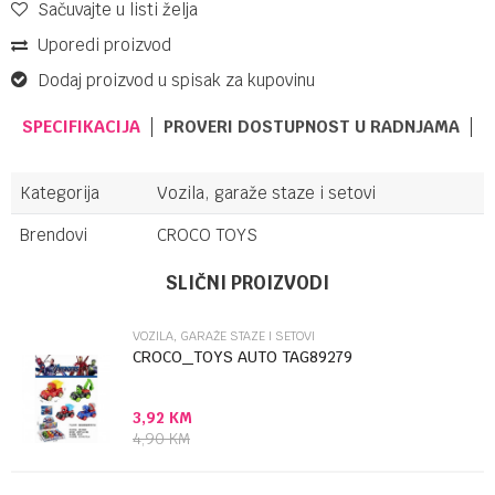
Sačuvajte u listi želja
Uporedi proizvod
Dodaj proizvod u spisak za kupovinu
SPECIFIKACIJA
PROVERI DOSTUPNOST U RADNJAMA
Kategorija
Vozila, garaže staze i setovi
Brendovi
CROCO TOYS
Ime/Nadimak
SLIČNI PROIZVODI
VOZILA, GARAŽE STAZE I SETOVI
Email
CROCO_TOYS AUTO TAG89279
3,92
KM
Poruka
4,90
KM