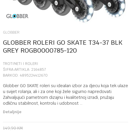
GLOBBER
GLOBBER ROLERI GO SKATE T34-37 BLK
GREY ROGB0000785-120
TROTINETI I ROLERI
ŠIFRA ARTIKLA:
2164857
BARKOD:
4895224412670
Globber GO SKATE roleri su idealan izbor za djecu koja tek ulaze
u svijet rolanja, ali i za one koji žele sigurno napredovati.
Zahvaljujući pametnom dizajnu i kvalitetnoj izradi, pružaju
odličnu stabilnost, kontrolu i udobnost
...
Detaljnije
149,90
KM