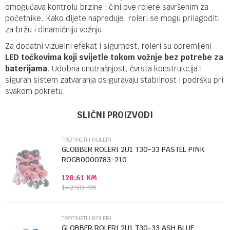
omogućava kontrolu brzine i čini ove rolere savršenim za
početnike. Kako dijete napreduje, roleri se mogu prilagoditi
za bržu i dinamičniju vožnju.
Za dodatni vizuelni efekat i sigurnost, roleri su opremljeni
LED točkovima koji svijetle tokom vožnje bez potrebe za
baterijama
. Udobna unutrašnjost, čvrsta konstrukcija i
siguran sistem zatvaranja osiguravaju stabilnost i podršku pri
svakom pokretu.
Ime/Nadimak
Kategorija
Trotineti i roleri
SLIČNI PROIZVODI
Brendovi
GLOBBER
TROTINETI I ROLERI
Email
GLOBBER ROLERI 2U1 T30-33 PASTEL PINK
ROGB0000783-210
128,61
KM
Poruka
142,90
KM
TROTINETI I ROLERI
GLOBBER ROLERI 2U1 T30-33 ASH BLUE