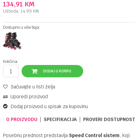
134,91
KM
Ušteda:
14,99
KM
Dostupno u više boja:
Količina:
DODAJ U KORPU
Sačuvajte u listi želja
Uporedi proizvod
Dodaj proizvod u spisak za kupovinu
O PROIZVODU
SPECIFIKACIJA
PROVERI DOSTUPNOST 
Posebnu prednost predstavlja
Speed Control sistem
, koji