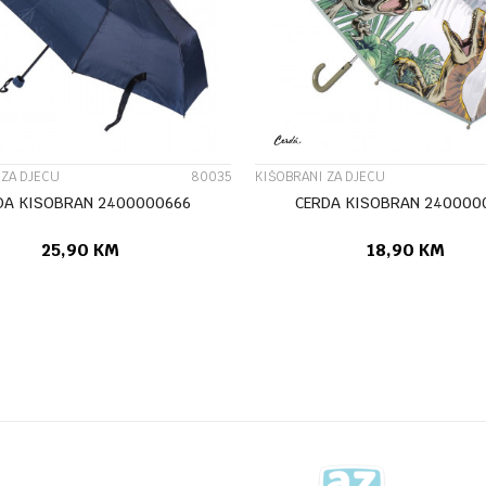
UPOREDI
UPOREDI
 ZA DJECU
80035
KIŠOBRANI ZA DJECU
DA KISOBRAN 2400000666
CERDA KISOBRAN 240000
25,90
KM
18,90
KM
DODAJ U KORPU
DODAJ U KORP