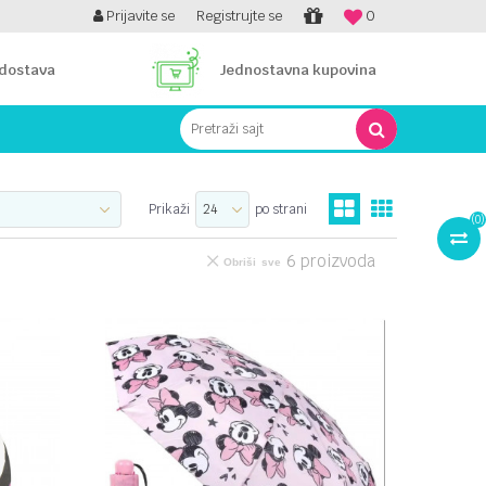
PLATI UNICREDIT KARTICOM NA RATE!
Prijavite se
Registrujte se
0
 dostava
Jednostavna kupovina
Pretraži sajt
Prikaži
po strani
(
0
)
6
proizvoda
Obriši sve
UPOREDI