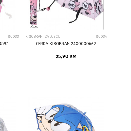
80033
KIŠOBRANI ZA DJECU
80034
0597
CERDA KISOBRAN 2400000662
25,90
KM
U
DODAJ U KORPU