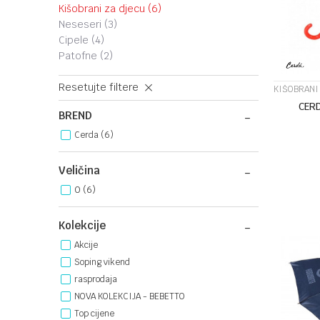
kišobrani za djecu
(6)
neseseri
(3)
cipele
(4)
patofne
(2)
Resetujte filtere
KIŠOBRANI
CER
BREND
Cerda (6)
Veličina
0
(6)
Kolekcije
Akcije
Soping vikend
rasprodaja
NOVA KOLEKCIJA - BEBETTO
Top cijene