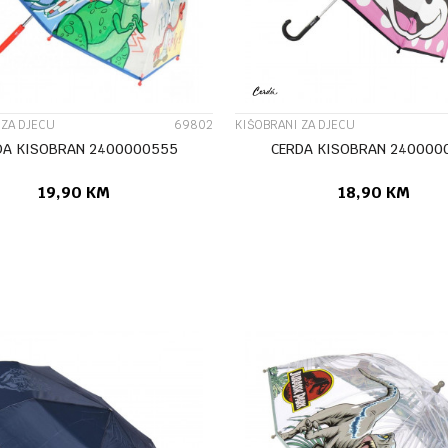
 ZA DJECU
69802
KIŠOBRANI ZA DJECU
DA KISOBRAN 2400000555
CERDA KISOBRAN 240000
19,90
KM
18,90
KM
DODAJ U KORPU
DODAJ U KORP