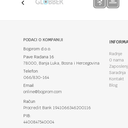
PODACI O KOMPANIJI
INFORMA
Bojprom d.o.o.
Radnje
Pave Radana 16
O nama
78000, Banja Luka, Bosna i Hercegovina
Zaposlen
Telefon:
Saradnja
066/830-164
Kontakt
Blog
Email:
online@bojprom.com
Račun
Procredit Bank 1941066346200116
PIB:
4400847540004