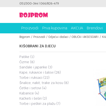
ICAMA!
051/300-344 | 066/826-479
PLATI UNICREDIT KARTICOM NA RATE!
Proizvodi
Prva kupovina
AKCIJA
Brendovi
Bojprom
Proizvodi
Odjeća i dodaci
OBUĆA I AKSESOARI
Kiš
KIŠOBRANI ZA DJECU
patike
(1)
čizme
(8)
sandale i japanke
(3)
kape, rukavice i šalovi
(28)
torbe i ruksaci
(22)
šnalice, nakit, trake za kosu
(8)
četke i setovi
(4)
kabanice
(4)
kačketi i šeširi
(2)
torbe i peškiri za plažu
(7)