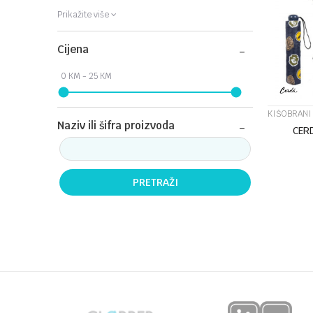
Prikažite više
Cijena
KIŠOBRANI
Naziv ili šifra proizvoda
CER
PRETRAŽI