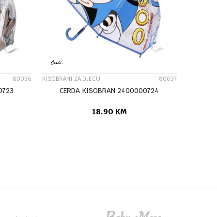
UPOREDI
80036
KIŠOBRANI ZA DJECU
80037
0723
CERDA KISOBRAN 2400000724
18,90
KM
U
DODAJ U KORPU