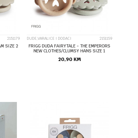
2151179
DUDE,VARALICE I DODACI
2151159
M SIZE 2
FRIGG DUDA FAIRYTALE - THE EMPERORS
NEW CLOTHES/CLUMSY HANS SIZE 1
100167
20,90
KM
U
DODAJ U KORPU