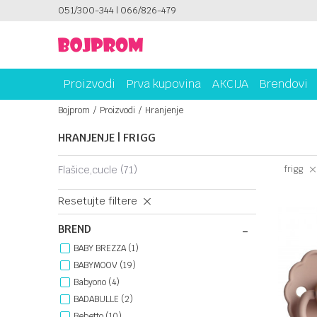
NA RATE!
051/300-344 | 066/826-479
SIGURNO PLAĆANJE PLATNIM KARTICAMA!
Proizvodi
Prva kupovina
AKCIJA
Brendovi
Bojprom
Proizvodi
Hranjenje
HRANJENJE | FRIGG
flašice,cucle
(71)
frigg
Resetujte filtere
BREND
BABY BREZZA (1)
BABYMOOV (19)
Babyono (4)
BADABULLE (2)
Bebetto (10)