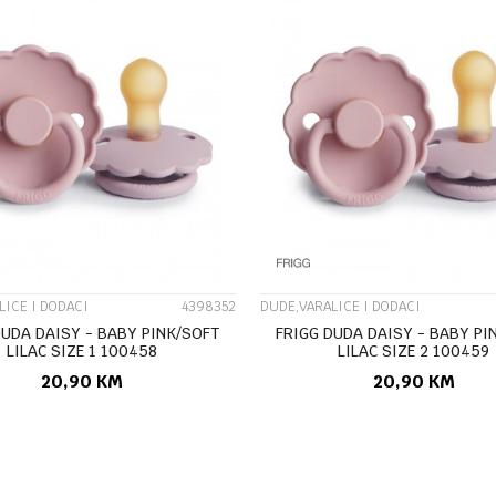
UPOREDI
UPOREDI
LICE I DODACI
4398352
DUDE,VARALICE I DODACI
DUDA DAISY - BABY PINK/SOFT
FRIGG DUDA DAISY - BABY PI
LILAC SIZE 1 100458
LILAC SIZE 2 100459
20,90
KM
20,90
KM
DODAJ U KORPU
DODAJ U KORP