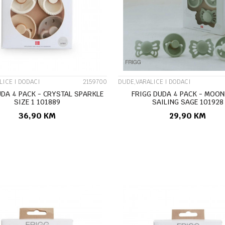
UPOREDI
UPOREDI
LICE I DODACI
2159700
DUDE,VARALICE I DODACI
UDA 4 PACK - CRYSTAL SPARKLE
FRIGG DUDA 4 PACK - MOON
SIZE 1 101889
SAILING SAGE 101928
36,90
KM
29,90
KM
DODAJ U KORPU
DODAJ U KORP