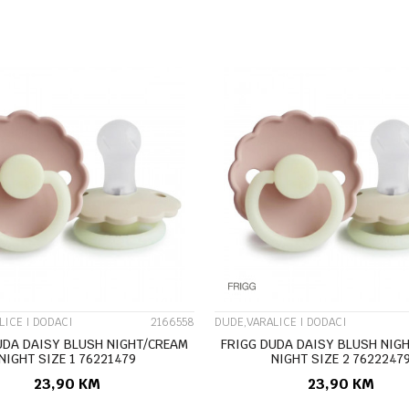
DODAJ U KORPU
DODAJ U KORP
UPOREDI
UPOREDI
LICE I DODACI
2166558
DUDE,VARALICE I DODACI
UDA DAISY BLUSH NIGHT/CREAM
FRIGG DUDA DAISY BLUSH NIG
NIGHT SIZE 1 76221479
NIGHT SIZE 2 7622247
23,90
KM
23,90
KM