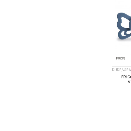
DUDE,VARA
FRIG
V