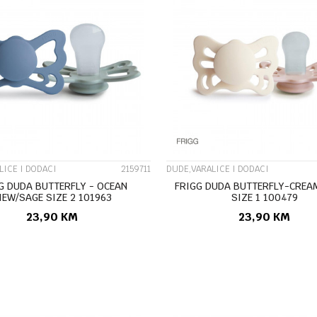
UPOREDI
UPOREDI
LICE I DODACI
2159711
DUDE,VARALICE I DODACI
G DUDA BUTTERFLY - OCEAN
FRIGG DUDA BUTTERFLY-CREA
IEW/SAGE SIZE 2 101963
SIZE 1 100479
23,90
KM
23,90
KM
DODAJ U KORPU
DODAJ U KORP