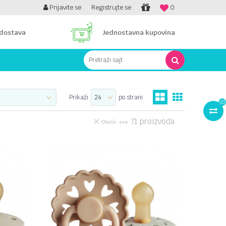
Prijavite se
Registrujte se
0
 dostava
Jednostavna kupovina
Pretraži sajt
Prikaži
po strani
(
0
)
71
proizvoda
Obriši sve
UPOREDI