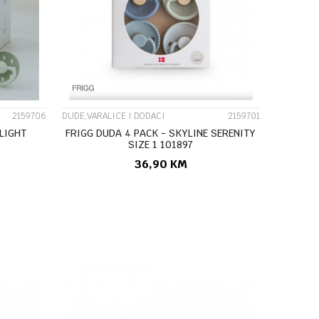
UPOREDI
2159706
DUDE,VARALICE I DODACI
2159701
LIGHT
FRIGG DUDA 4 PACK - SKYLINE SERENITY
SIZE 1 101897
36,90
KM
U
DODAJ U KORPU