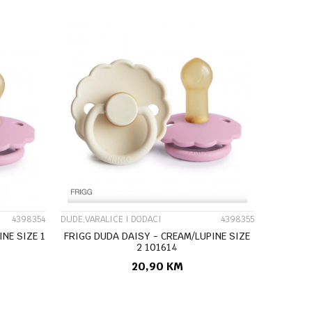
UPOREDI
4398354
DUDE,VARALICE I DODACI
4398355
NE SIZE 1
FRIGG DUDA DAISY - CREAM/LUPINE SIZE
2 101614
20,90
KM