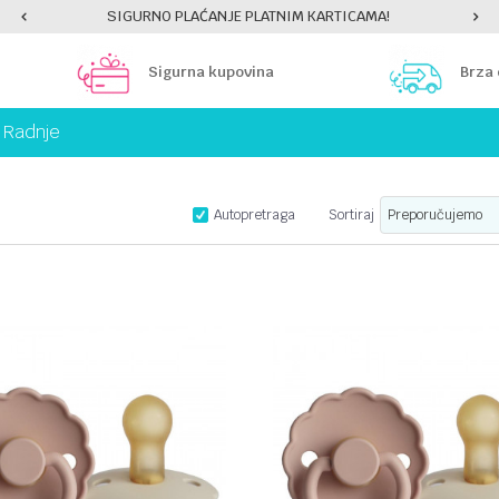
PLATI UNICREDIT KARTICOM NA RATE!
Sigurna kupovina
Brza
Radnje
Autopretraga
Sortiraj
UPOREDI
UPOREDI