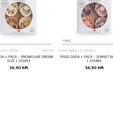
UPOREDI
UPOREDI
LICE I DODACI
2159703
DUDE,VARALICE I DODACI
DA 4 PACK - SNOWFLAKE DREAM
FRIGG DUDA 4 PACK - SUNSET B
SIZE 1 101893
1 101885
36,90
KM
36,90
KM
DODAJ U KORPU
DODAJ U KORP