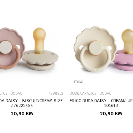
UPOREDI
UPOREDI
LICE I DODACI
4398353
DUDE,VARALICE I DODACI
DA DAISY - BISCUIT/CREAM SIZE
FRIGG DUDA DAISY - CREAM/LUPI
2 76222484
101613
20,90
KM
20,90
KM