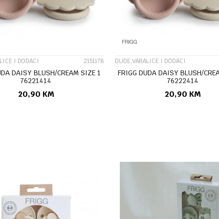
LICE I DODACI
2151178
DUDE,VARALICE I DODACI
UDA DAISY BLUSH/CREAM SIZE 1
FRIGG DUDA DAISY BLUSH/CREA
76221414
76222414
20,90
KM
20,90
KM
DODAJ U KORPU
DODAJ U KORP