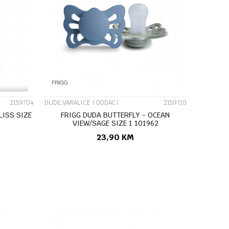
UPOREDI
2159704
DUDE,VARALICE I DODACI
2159710
LISS SIZE
FRIGG DUDA BUTTERFLY - OCEAN
VIEW/SAGE SIZE 1 101962
23,90
KM
U
DODAJ U KORPU