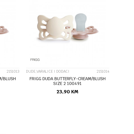
UPOREDI
2151013
DUDE,VARALICE I DODACI
2151014
M/BLUSH
FRIGG DUDA BUTTERFLY-CREAM/BLUSH
SIZE 2 100491
23,90
KM
U
DODAJ U KORPU