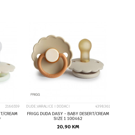
U
DODAJ U KORPU
UPOREDI
2166559
DUDE,VARALICE I DODACI
4398361
HT/CREAM
FRIGG DUDA DASY - BABY DESERT/CREAM
9
SIZE 1 100462
20,90
KM