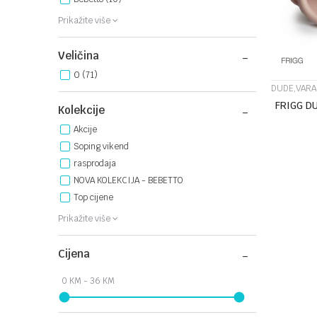
Prikažite više
Veličina
0
(71)
DUDE,VARA
FRIGG D
Kolekcije
Akcije
Soping vikend
rasprodaja
NOVA KOLEKCIJA - BEBETTO
Top cijene
Prikažite više
Cijena