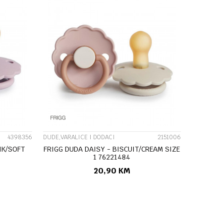
UPOREDI
4398356
DUDE,VARALICE I DODACI
2151006
NK/SOFT
FRIGG DUDA DAISY - BISCUIT/CREAM SIZE
1 76221484
20,90
KM
U
DODAJ U KORPU