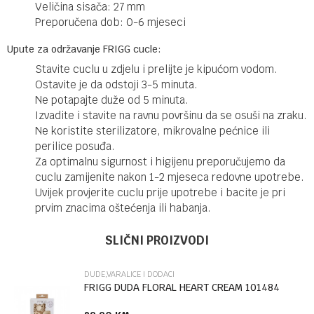
Veličina sisača: 27 mm
Preporučena dob: 0-6 mjeseci
Upute za održavanje FRIGG cucle:
Stavite cuclu u zdjelu i prelijte je kipućom vodom.
Ostavite je da odstoji 3-5 minuta.
Ne potapajte duže od 5 minuta.
Izvadite i stavite na ravnu površinu da se osuši na zraku.
Ne koristite sterilizatore, mikrovalne pećnice ili
perilice posuđa.
Za optimalnu sigurnost i higijenu preporučujemo da
cuclu zamijenite nakon 1-2 mjeseca redovne upotrebe.
Uvijek provjerite cuclu prije upotrebe i bacite je pri
prvim znacima oštećenja ili habanja.
Ime/Nadimak
Kategorija
Dude,varalice i dodaci
SLIČNI PROIZVODI
Brendovi
FRIGG
DUDE,VARALICE I DODACI
Email
FRIGG DUDA FLORAL HEART CREAM 101484