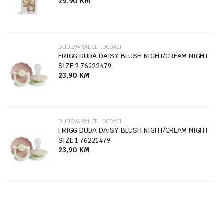
29,90
KM
Poruka
DUDE,VARALICE I DODACI
FRIGG DUDA DAISY BLUSH NIGHT/CREAM NIGHT
SIZE 2 76222479
23,90
KM
Anti-spam zaštita - izračunajte koliko je 9 - 4 :
POŠALJI
DUDE,VARALICE I DODACI
FRIGG DUDA DAISY BLUSH NIGHT/CREAM NIGHT
SIZE 1 76221479
23,90
KM