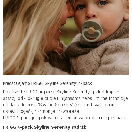
Predstavljamo FRIGG ‘Skyline Serenity’ 4-pack:
Pozdravite FRIGG 4-pack ‘Skyline Serenity’, paket koji se
sastoji od 4 okrugle cucle u nijansama neba i mirne tranzicije
od dana do noći. ‘Skyline Serenity’ će smiriti vašu dušu i
ostaviti osjećaj harmonije i ravnoteže.
FRIGG 4-pack je upakovan i spreman za prodaju u trgovinama.
FRIGG 4-pack Skyline Serenity sadrži: