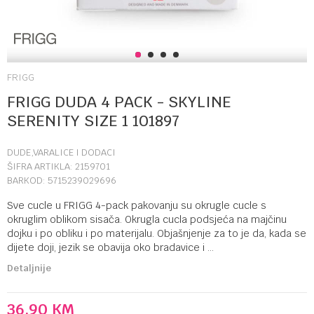
1
2
3
4
FRIGG
FRIGG DUDA 4 PACK - SKYLINE
SERENITY SIZE 1 101897
DUDE,VARALICE I DODACI
ŠIFRA ARTIKLA:
2159701
BARKOD:
5715239029696
Sve cucle u FRIGG 4-pack pakovanju su okrugle cucle s
okruglim oblikom sisača. Okrugla cucla podsjeća na majčinu
dojku i po obliku i po materijalu. Objašnjenje za to je da, kada se
dijete doji, jezik se obavija oko bradavice i
...
Detaljnije
36,90
KM