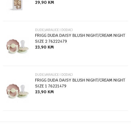
29,90
KM
Poruka
DUDE,VARALICE I DODACI
FRIGG DUDA DAISY BLUSH NIGHT/CREAM NIGHT
SIZE 2 76222479
23,90
KM
Anti-spam zaštita - izračunajte koliko je 4 + 1 :
POŠALJI
DUDE,VARALICE I DODACI
FRIGG DUDA DAISY BLUSH NIGHT/CREAM NIGHT
SIZE 1 76221479
23,90
KM