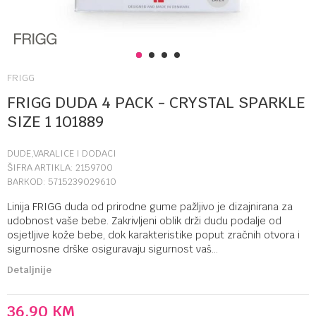
1
2
3
4
FRIGG
FRIGG DUDA 4 PACK - CRYSTAL SPARKLE
SIZE 1 101889
DUDE,VARALICE I DODACI
ŠIFRA ARTIKLA:
2159700
BARKOD:
5715239029610
Linija FRIGG duda od prirodne gume pažljivo je dizajnirana za
udobnost vaše bebe. Zakrivljeni oblik drži dudu podalje od
osjetljive kože bebe, dok karakteristike poput zračnih otvora i
sigurnosne drške osiguravaju sigurnost vaš
...
Detaljnije
36,90
KM