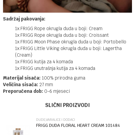
Sadržaj pakovanja:
1x FRIGG Rope okrugla duda u boji: Cream
1x FRIGG Rope okrugla duda u boji: Croissant
1x FRIGG Moon Phase okrugla duda u boji: Portobello
1x FRIGG Little Viking okrugla duda u boji: Lagertha
(Cream)
1x FRIGG kutija za 4 komada
1x FRIGG unutrašnja kutija za 4 komada
Materijal sisača:
100% prirodna guma
Veličina sisača:
27 mm
Preporučena dob:
0-6 mjeseci
Ime/Nadimak
Kategorija
Dude,varalice i dodaci
SLIČNI PROIZVODI
Brendovi
FRIGG
DUDE,VARALICE I DODACI
Email
FRIGG DUDA FLORAL HEART CREAM 101484