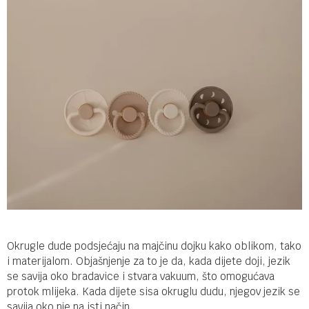
Okrugle dude podsjećaju na majčinu dojku kako oblikom, tako
i materijalom. Objašnjenje za to je da, kada dijete doji, jezik
se savija oko bradavice i stvara vakuum, što omogućava
protok mlijeka. Kada dijete sisa okruglu dudu, njegov jezik se
savija oko nje na isti način.