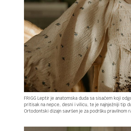
FRIGG Leptir je anatomska duda sa sisačem koji odgov
pritisak na nepce, desni i vilicu, te je najnježniji ti
Ortodontski dizajn savršen je za podršku pravilnom r