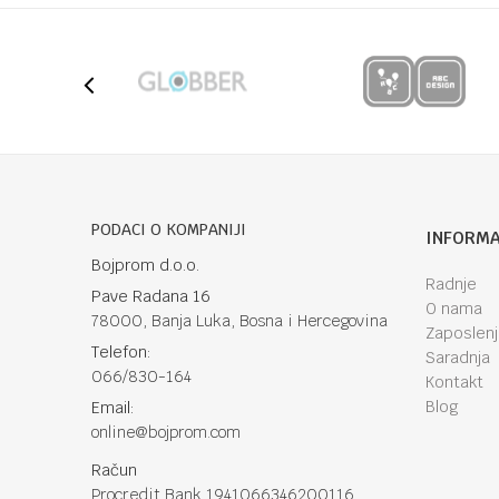
Poruka
Anti-spam zaštita - izračunajte koliko je 6 - 1 :
PODACI O KOMPANIJI
INFORMA
Bojprom d.o.o.
Radnje
Pave Radana 16
POŠALJI
O nama
78000, Banja Luka, Bosna i Hercegovina
Zaposlen
Telefon:
Saradnja
066/830-164
Kontakt
Blog
Email:
online@bojprom.com
Račun
Procredit Bank 1941066346200116