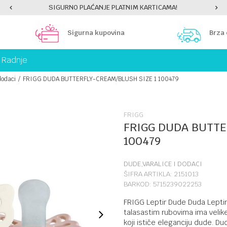
LAĆANJE PLATNIM KARTICAMA!
PLATI UNICREDIT K
Sigurna kupovina
Brza
Radnje
dodaci
FRIGG DUDA BUTTERFLY-CREAM/BLUSH SIZE 1 100479
FRIGG
FRIGG DUDA BUTTE
100479
DUDE,VARALICE I DODACI
ŠIFRA ARTIKLA:
2151013
BARKOD:
5715239022253
FRIGG Leptir Dude Duda Leptir 
talasastim rubovima ima velike
koji ističe eleganciju dude. D