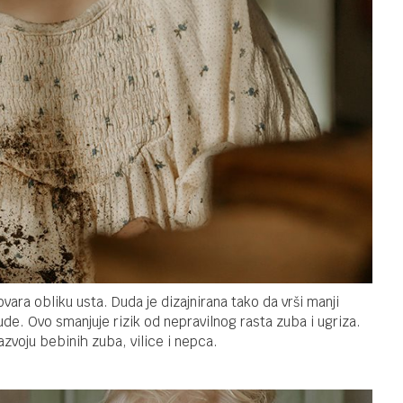
ara obliku usta. Duda je dizajnirana tako da vrši manji
p dude. Ovo smanjuje rizik od nepravilnog rasta zuba i ugriza.
azvoju bebinih zuba, vilice i nepca.