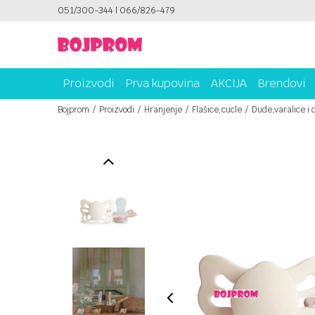
PLATI UNICREDIT KARTICOM NA RATE!
051/300-344 | 066/826-479
SIGURNO P
Proizvodi
Prva kupovina
AKCIJA
Brendovi
Bojprom
Proizvodi
Hranjenje
Flašice,cucle
Dude,varalice i 