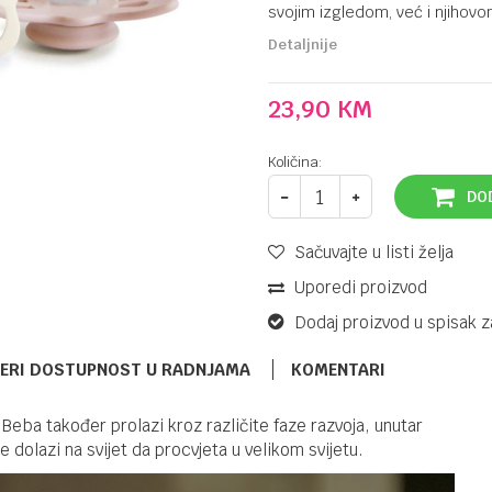
svojim izgledom, već i njihov
Detaljnije
23,90
KM
Količina:
DO
Sačuvajte u listi želja
Uporedi proizvod
Dodaj proizvod u spisak z
ERI DOSTUPNOST U RADNJAMA
KOMENTARI
Beba također prolazi kroz različite faze razvoja, unutar
DUDE,VARALICE I DODACI
42,90
KM
 dolazi na svijet da procvjeta u velikom svijetu.
DR BROWNS
DUDA