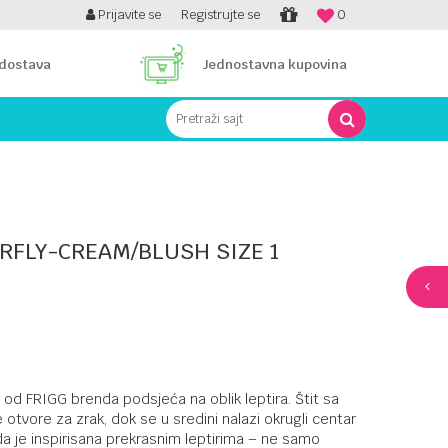
ARTICOM NA RATE!
Prijavite se
Registrujte se
0
 dostava
Jednostavna kupovina
Pretraži sajt
RFLY-CREAM/BLUSH SIZE 1
od FRIGG brenda podsjeća na oblik leptira. Štit sa
 otvore za zrak, dok se u sredini nalazi okrugli centar
uda je inspirisana prekrasnim leptirima – ne samo