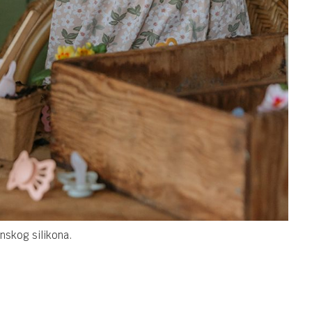
nskog silikona.
 i dodaci
Email