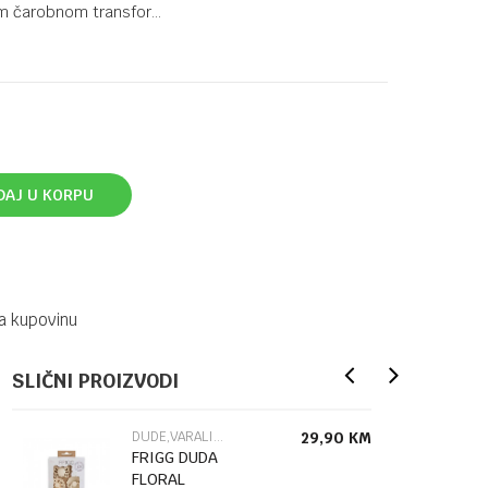
om čarobnom transfor
...
DAJ U KORPU
a kupovinu
SLIČNI PROIZVODI
DUDE,VARALICE I DODACI
29,90
KM
FRIGG DUDA
FLORAL