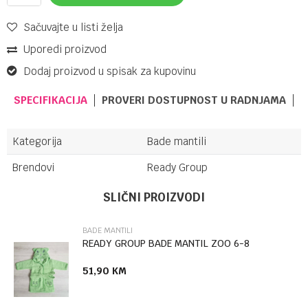
Sačuvajte u listi želja
Uporedi proizvod
Dodaj proizvod u spisak za kupovinu
SPECIFIKACIJA
PROVERI DOSTUPNOST U RADNJAMA
Kategorija
Bade mantili
Brendovi
Ready Group
Ime/Nadimak
SLIČNI PROIZVODI
BADE MANTILI
Email
READY GROUP BADE MANTIL ZOO 6-8
51,90
KM
Poruka