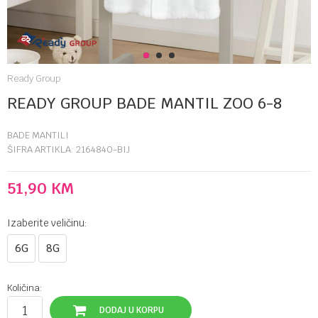
1
2
3
Ready Group
READY GROUP BADE MANTIL ZOO 6-8
BADE MANTILI
ŠIFRA ARTIKLA:
2164840-BIJ
51,90
KM
Izaberite veličinu:
6G
8G
Količina:
DODAJ U KORPU