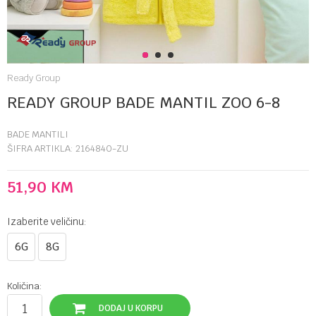
1
2
3
Ready Group
READY GROUP BADE MANTIL ZOO 6-8
BADE MANTILI
ŠIFRA ARTIKLA:
2164840-ZU
51,90
KM
Izaberite veličinu:
6G
8G
Količina:
DODAJ U KORPU