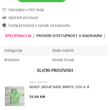
Sačuvajte u listi želja
Uporedi proizvod
Dodaj proizvod u spisak za kupovinu
SPECIFIKACIJA
PROVERI DOSTUPNOST U RADNJAMA
Kategorija
Bade mantili
Brendovi
Ready Group
Ime/Nadimak
SLIČNI PROIZVODI
BADE MANTILI
Email
READY GROUP BADE MANTIL ZOO 6-8
51,90
KM
Poruka