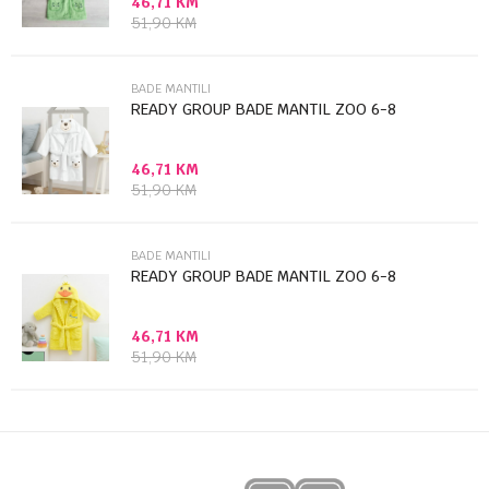
46,71
KM
Poruka
51,90
KM
BADE MANTILI
READY GROUP BADE MANTIL ZOO 6-8
46,71
KM
Anti-spam zaštita - izračunajte koliko je 6 - 1 :
51,90
KM
POŠALJI
BADE MANTILI
READY GROUP BADE MANTIL ZOO 6-8
46,71
KM
51,90
KM