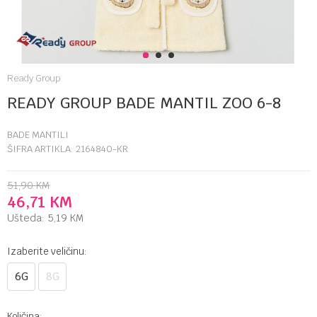
1
2
3
Ready Group
READY GROUP BADE MANTIL ZOO 6-8
BADE MANTILI
ŠIFRA ARTIKLA:
2164840-KR
51,90
KM
46,71
KM
Ušteda:
5,19
KM
Izaberite veličinu:
6G
8G
Količina: