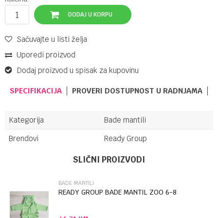
DODAJ U KORPU
Sačuvajte u listi želja
Uporedi proizvod
Dodaj proizvod u spisak za kupovinu
SPECIFIKACIJA
PROVERI DOSTUPNOST U RADNJAMA
Kategorija
Bade mantili
Brendovi
Ready Group
Ime/Nadimak
SLIČNI PROIZVODI
BADE MANTILI
Email
READY GROUP BADE MANTIL ZOO 6-8