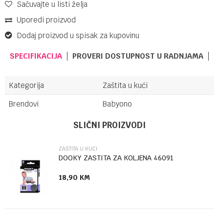
Sačuvajte u listi želja
Uporedi proizvod
Dodaj proizvod u spisak za kupovinu
SPECIFIKACIJA
PROVERI DOSTUPNOST U RADNJAMA
Kategorija
Zaštita u kući
Brendovi
Babyono
Ime/Nadimak
SLIČNI PROIZVODI
ZAŠTITA U KUĆI
Email
DOOKY ZASTITA ZA KOLJENA 46091
18,90
KM
Poruka