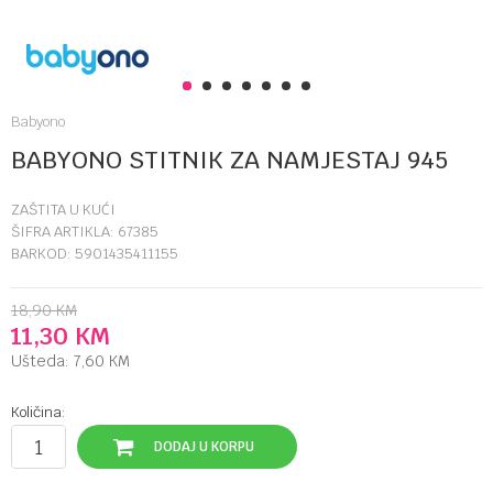
1
2
3
4
5
6
7
Babyono
BABYONO STITNIK ZA NAMJESTAJ 945
ZAŠTITA U KUĆI
ŠIFRA ARTIKLA:
67385
BARKOD:
5901435411155
18,90
KM
11,30
KM
Ušteda:
7,60
KM
Količina:
DODAJ U KORPU