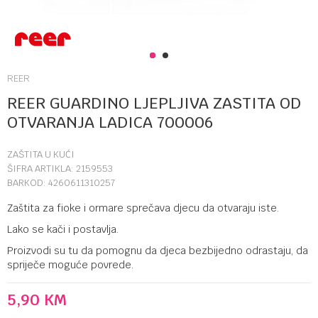
1
2
REER
REER GUARDINO LJEPLJIVA ZASTITA OD
OTVARANJA LADICA 700006
ZAŠTITA U KUĆI
ŠIFRA ARTIKLA:
2159553
BARKOD:
4260611310257
Zaštita za fioke i ormare sprečava djecu da otvaraju iste.
Lako se kači i postavlja.
Proizvodi su tu da pomognu da djeca bezbijedno odrastaju, da
spriječe moguće povrede.
5,90
KM