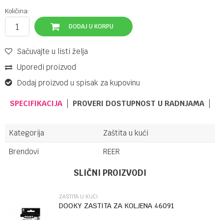
Količina:
DODAJ U KORPU
Sačuvajte u listi želja
Uporedi proizvod
Dodaj proizvod u spisak za kupovinu
SPECIFIKACIJA
PROVERI DOSTUPNOST U RADNJAMA
Kategorija
Zaštita u kući
Brendovi
REER
UPUTSTVO ZA KORIŠĆENJE
Ime/Nadimak
SLIČNI PROIZVODI
Preuzmite uputstvo
ZAŠTITA U KUĆI
Email
DOOKY ZASTITA ZA KOLJENA 46091