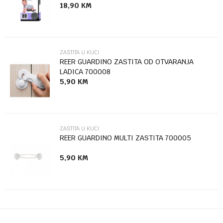
18,90
KM
Poruka
ZAŠTITA U KUĆI
REER GUARDINO ZASTITA OD OTVARANJA
LADICA 700008
5,90
KM
Anti-spam zaštita - izračunajte koliko je 6 - 1 :
POŠALJI
ZAŠTITA U KUĆI
REER GUARDINO MULTI ZASTITA 700005
5,90
KM