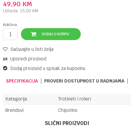
49,90
KM
Ušteda:
15,00
KM
Količina:
DODAJ U KORPU
Sačuvajte u listi želja
Uporedi proizvod
Dodaj proizvod u spisak za kupovinu
SPECIFIKACIJA
PROVERI DOSTUPNOST U RADNJAMA
Kategorija
Trotineti i roleri
Brendovi
Chipolino
UPUTSTVO ZA KORIŠĆENJE
Ime/Nadimak
SLIČNI PROIZVODI
Preuzmite uputstvo