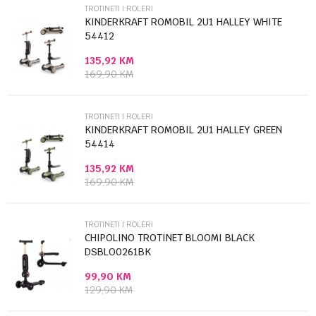
TROTINETI I ROLERI
Email
KINDERKRAFT ROMOBIL 2U1 HALLEY WHITE
54412
135,92
KM
Poruka
169,90
KM
TROTINETI I ROLERI
KINDERKRAFT ROMOBIL 2U1 HALLEY GREEN
54414
135,92
KM
Anti-spam zaštita - izračunajte koliko je 2 + 3 :
169,90
KM
POŠALJI
TROTINETI I ROLERI
CHIPOLINO TROTINET BLOOMI BLACK
DSBLO0261BK
99,90
KM
129,90
KM