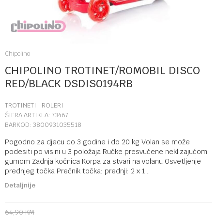
Chipolino
CHIPOLINO TROTINET/ROMOBIL DISCO
RED/BLACK DSDIS0194RB
TROTINETI I ROLERI
ŠIFRA ARTIKLA:
73467
BARKOD:
3800931035518
Pogodno za djecu do 3 godine i do 20 kg Volan se može
podesiti po visini u 3 položaja Ručke presvučene neklizajućom
gumom Zadnja kočnica Korpa za stvari na volanu Osvetljenje
prednjeg točka Prečnik točka: prednji: 2 x 1
...
Detaljnije
64,90
KM