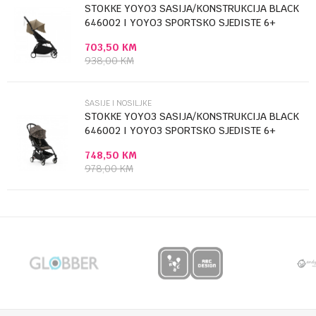
STOKKE YOYO3 SASIJA/KONSTRUKCIJA BLACK
646002 I YOYO3 SPORTSKO SJEDISTE 6+
COLOR...
703,50
KM
Anti-spam zaštita - izračunajte koliko je 9 - 4 :
938,00
KM
POŠALJI
ŠASIJE I NOSILJKE
STOKKE YOYO3 SASIJA/KONSTRUKCIJA BLACK
646002 I YOYO3 SPORTSKO SJEDISTE 6+
COLOR...
748,50
KM
978,00
KM