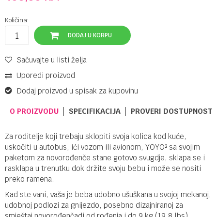
Količina:
DODAJ U KORPU
Sačuvajte u listi želja
Uporedi proizvod
Dodaj proizvod u spisak za kupovinu
O PROIZVODU
SPECIFIKACIJA
PROVERI DOSTUPNOST 
Za roditelje koji trebaju sklopiti svoja kolica kod kuće,
uskočiti u autobus, ići vozom ili avionom, YOYO² sa svojim
paketom za novorođenče stane gotovo svugdje, sklapa se i
rasklapa u trenutku dok držite svoju bebu i može se nositi
preko ramena.
Kad ste vani, vaša je beba udobno ušuškana u svojoj mekanoj,
udobnoj podlozi za gnijezdo, posebno dizajniranoj za
smještaj novorođenčadi od rođenja i do 9 kg (19,8 lbs).