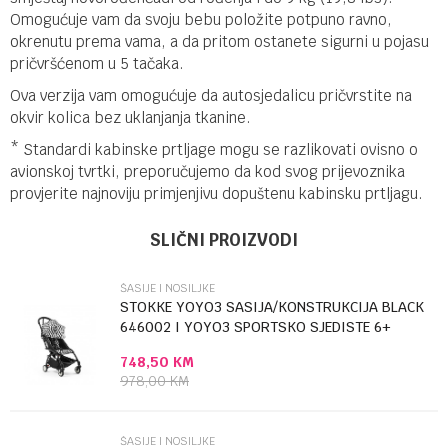
Omogućuje vam da svoju bebu položite potpuno ravno,
okrenutu prema vama, a da pritom ostanete sigurni u pojasu
pričvršćenom u 5 tačaka.
Ova verzija vam omogućuje da autosjedalicu pričvrstite na
okvir kolica bez uklanjanja tkanine.
* Standardi kabinske prtljage mogu se razlikovati ovisno o
avionskoj tvrtki, preporučujemo da kod svog prijevoznika
provjerite najnoviju primjenjivu dopuštenu kabinsku prtljagu.
UPUTSTVO ZA KORIŠĆENJE
Ime/Nadimak
Kategorija
Šasije i nosiljke
SLIČNI PROIZVODI
Preuzmite uputstvo
Brendovi
STOKKE
ŠASIJE I NOSILJKE
Email
STOKKE YOYO3 SASIJA/KONSTRUKCIJA BLACK
646002 I YOYO3 SPORTSKO SJEDISTE 6+
COLOR...
748,50
KM
Poruka
978,00
KM
ŠASIJE I NOSILJKE