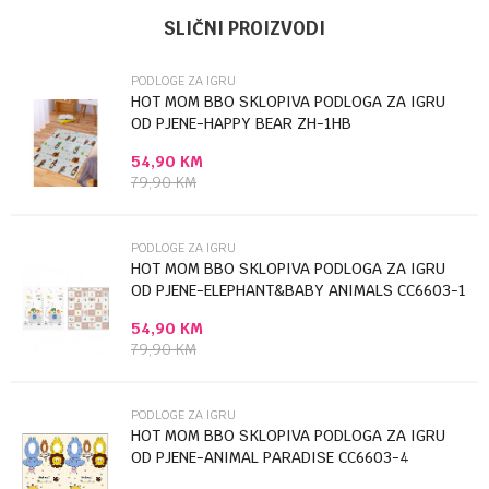
Ime/Nadimak
Kategorija
Podloge za igru
SLIČNI PROIZVODI
Brendovi
Chipolino
PODLOGE ZA IGRU
Email
HOT MOM BBO SKLOPIVA PODLOGA ZA IGRU
OD PJENE-HAPPY BEAR ZH-1HB
54,90
KM
Poruka
79,90
KM
PODLOGE ZA IGRU
HOT MOM BBO SKLOPIVA PODLOGA ZA IGRU
OD PJENE-ELEPHANT&BABY ANIMALS CC6603-1
54,90
KM
Anti-spam zaštita - izračunajte koliko je 9 - 4 :
79,90
KM
POŠALJI
PODLOGE ZA IGRU
HOT MOM BBO SKLOPIVA PODLOGA ZA IGRU
OD PJENE-ANIMAL PARADISE CC6603-4