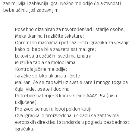
zanimljivija i zabavnija igra. Nežne melodije će aktivnosti
bebe učiniti još zabavnijim.
Posebno dizajniran za novorođenčad i starije osobe;
Meka tkanina i različite teksture;
Opremljen mašnama i pet različitih igračaka za vešanje
kako bi beba bila zauzeta satima igre;
Lukovi sa trepćućim svetlima iznutra;
Muzička tabla sa melodijama;
Kontrola jačine melodije;
Igračke se lako uklanjaju i čiste;
Mališani će se zabaviti uz svetle šare i mnogo toga da
čuju, vide, osete i dodirnu;
Potrebne baterije: 3 kom veličine AAA/1.5V (nisu
uključene);
Proizvod se nudi u lepoj poklon kutiji;
Ova igračka je proizvedena u skladu sa zahtevima
evropskih direktiva i standarda u pogledu bezbednosti
igračaka.