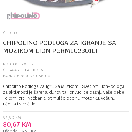
Chipolino
CHIPOLINO PODLOGA ZA IGRANJE SA
MUZIKOM LION PGRML02301LI
PODLOGE ZA IGRU
ŠIFRA ARTIKLA:
80786
BARKOD:
3800931056100
Chipolino Podloga Za Igru Sa Muzikom I Svetlom LionPodloga
za aktivnosti je šarena, duhovita i privuci ce pažnju vaše bebe.
Tokom igre i vežbanja, stimuliše bebinu motoriku, veštinu
učenja i sve čula..
94,90
KM
80,67
KM
Ušteda:
14,23
KM