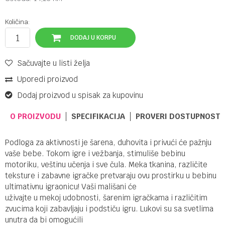
Količina:
DODAJ U KORPU
Sačuvajte u listi želja
Uporedi proizvod
Dodaj proizvod u spisak za kupovinu
O PROIZVODU
SPECIFIKACIJA
PROVERI DOSTUPNOST 
Podloga za aktivnosti je šarena, duhovita i privući će pažnju
vaše bebe. Tokom igre i vežbanja, stimuliše bebinu
motoriku, veštinu učenja i sve čula. Meka tkanina, različite
teksture i zabavne igračke pretvaraju ovu prostirku u bebinu
ultimativnu igraonicu! Vaši mališani će
uživajte u mekoj udobnosti, šarenim igračkama i različitim
zvucima koji zabavljaju i podstiču igru. Lukovi su sa svetlima
unutra da bi omogućili