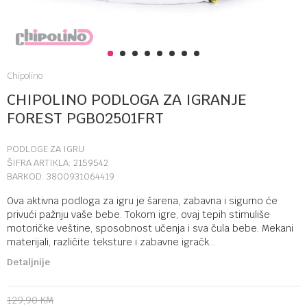
1
2
3
4
5
6
7
8
Chipolino
CHIPOLINO PODLOGA ZA IGRANJE
FOREST PGB02501FRT
PODLOGE ZA IGRU
ŠIFRA ARTIKLA:
2159542
BARKOD:
3800931064419
Ova aktivna podloga za igru je šarena, zabavna i sigurno će
privući pažnju vaše bebe. Tokom igre, ovaj tepih stimuliše
motoričke veštine, sposobnost učenja i sva čula bebe. Mekani
materijali, različite teksture i zabavne igračk
...
Detaljnije
129,90
KM