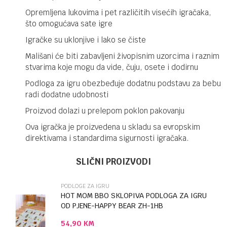
Opremljena lukovima i pet različitih visećih igračaka,
što omogućava sate igre
Igračke su uklonjive i lako se čiste
Mališani će biti zabavljeni živopisnim uzorcima i raznim
stvarima koje mogu da vide, čuju, osete i dodirnu
Podloga za igru obezbeđuje dodatnu podstavu za bebu
radi dodatne udobnosti
Proizvod dolazi u prelepom poklon pakovanju
Ova igračka je proizvedena u skladu sa evropskim
direktivama i standardima sigurnosti igračaka.
Ime/Nadimak
Kategorija
Podloge za igru
SLIČNI PROIZVODI
Brendovi
Chipolino
PODLOGE ZA IGRU
Email
HOT MOM BBO SKLOPIVA PODLOGA ZA IGRU
OD PJENE-HAPPY BEAR ZH-1HB
54,90
KM