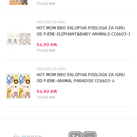
Poruka
79,90
KM
PODLOGE ZA IGRU
HOT MOM BBO SKLOPIVA PODLOGA ZA IGRU
OD PJENE-ELEPHANT&BABY ANIMALS CC6603-1
54,90
KM
Anti-spam zaštita - izračunajte koliko je 6 - 1 :
79,90
KM
POŠALJI
PODLOGE ZA IGRU
HOT MOM BBO SKLOPIVA PODLOGA ZA IGRU
OD PJENE-ANIMAL PARADISE CC6603-4
54,90
KM
79,90
KM