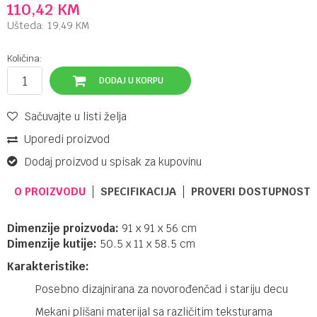
110,42
KM
Ušteda:
19,49
KM
Količina:
DODAJ U KORPU
Sačuvajte u listi želja
Uporedi proizvod
Dodaj proizvod u spisak za kupovinu
O PROIZVODU
SPECIFIKACIJA
PROVERI DOSTUPNOST 
Dimenzije proizvoda:
91 x 91 x 56 cm
Dimenzije kutije:
50.5 x 11 x 58.5 cm
Karakteristike:
Posebno dizajnirana za novorođenčad i stariju decu
Mekani plišani materijal sa različitim teksturama