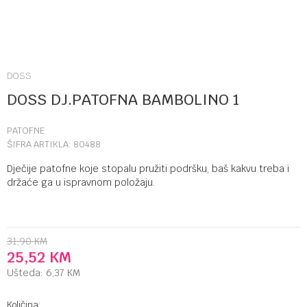
DOSS
DOSS DJ.PATOFNA BAMBOLINO 1
PATOFNE
ŠIFRA ARTIKLA:
80488
Dječije patofne koje stopalu pružiti podršku, baš kakvu treba i
držaće ga u ispravnom položaju.
31,90
KM
25,52
KM
Ušteda:
6,37
KM
Količina: