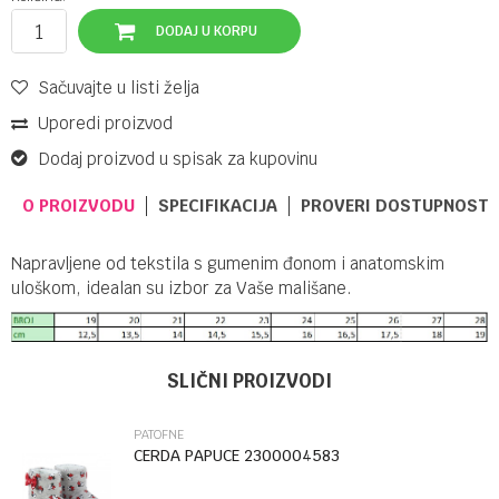
DODAJ U KORPU
Sačuvajte u listi želja
Uporedi proizvod
Dodaj proizvod u spisak za kupovinu
O PROIZVODU
SPECIFIKACIJA
PROVERI DOSTUPNOST 
Napravljene od tekstila s gumenim đonom i anatomskim
uloškom, idealan su izbor za Vaše mališane.
UPUTSTVO ZA KORIŠĆENJE
Ime/Nadimak
Kategorija
Patofne
SLIČNI PROIZVODI
Preuzmite uputstvo
Brendovi
DOSS
PATOFNE
Email
CERDA PAPUCE 2300004583