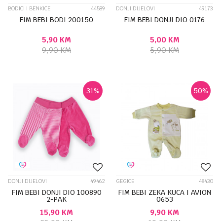
BODICI I BENKICE
44589
DONJI DIJELOVI
49173
FIM BEBI BODI 200150
FIM BEBI DONJI DIO 0176
5,90
KM
5,00
KM
9,90
KM
5,90
KM
31
%
50
%
DONJI DIJELOVI
49462
GEGICE
48430
FIM BEBI DONJI DIO 100890
FIM BEBI ZEKA KUCA I AVION
2-PAK
0653
15,90
KM
9,90
KM