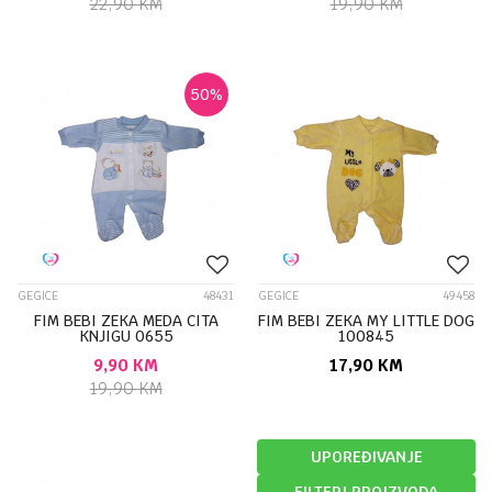
22,90
KM
19,90
KM
50
%
GEGICE
48431
GEGICE
49458
FIM BEBI ZEKA MEDA CITA
FIM BEBI ZEKA MY LITTLE DOG
KNJIGU 0655
100845
9,90
KM
17,90
KM
19,90
KM
UPOREĐIVANJE