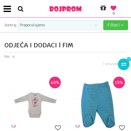
0
SIGURNO PLAĆANJE PLATNIM KARTICAMA!
Filteri
Sortiraj
ODJEĆA I DODACI | FIM
fim
(
0
)
7
proizvoda
40
%
15
%