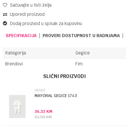
Sačuvajte u listi želja
Uporedi proizvod
Dodaj proizvod u spisak za kupovinu
SPECIFIKACIJA
PROVERI DOSTUPNOST U RADNJAMA
Kategorija
Gegice
Brendovi
Fim
UPUTSTVO ZA KORIŠĆENJE
Ime/Nadimak
SLIČNI PROIZVODI
Preuzmite uputstvo
GEGICE
Email
MAYORAL GEGICE 1743
36,33
KM
Poruka
51,90
KM