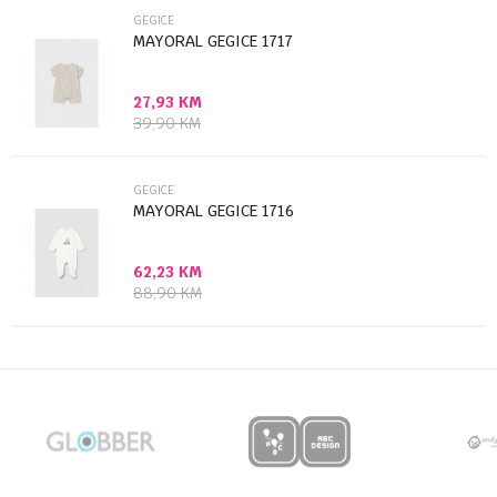
GEGICE
MAYORAL GEGICE 1717
27,93
KM
Anti-spam zaštita - izračunajte koliko je 9 - 4 :
39,90
KM
POŠALJI
GEGICE
MAYORAL GEGICE 1716
62,23
KM
88,90
KM