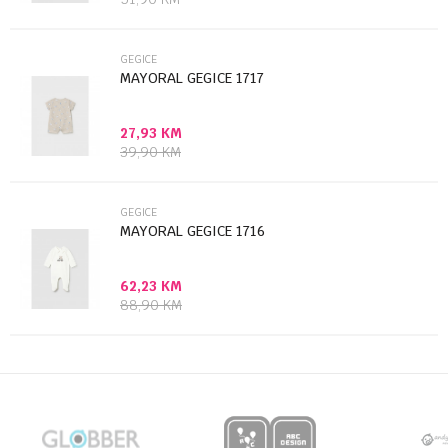
GEGICE
MAYORAL GEGICE 1717
27,93
KM
Anti-spam zaštita - izračunajte koliko je 4 + 1 :
39,90
KM
POŠALJI
GEGICE
MAYORAL GEGICE 1716
62,23
KM
88,90
KM