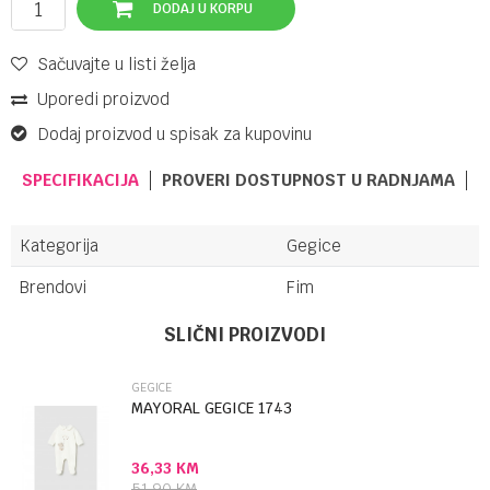
DODAJ U KORPU
Sačuvajte u listi želja
Uporedi proizvod
Dodaj proizvod u spisak za kupovinu
SPECIFIKACIJA
PROVERI DOSTUPNOST U RADNJAMA
Kategorija
Gegice
Brendovi
Fim
UPUTSTVO ZA KORIŠĆENJE
Ime/Nadimak
SLIČNI PROIZVODI
Preuzmite uputstvo
GEGICE
Email
MAYORAL GEGICE 1743
36,33
KM
Poruka
51,90
KM