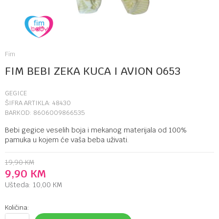
Fim
FIM BEBI ZEKA KUCA I AVION 0653
GEGICE
ŠIFRA ARTIKLA:
48430
BARKOD:
8606009866535
Bebi gegice veselih boja i mekanog materijala od 100%
pamuka u kojem će vaša beba uživati.
19,90
KM
9,90
KM
Ušteda:
10,00
KM
Količina: