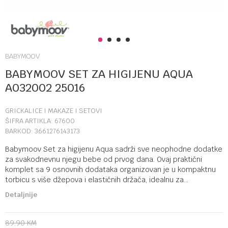
1
2
3
4
BABYMOOV
BABYMOOV SET ZA HIGIJENU AQUA
A032002 25016
GRICKALICE I MAKAZE I SETOVI
ŠIFRA ARTIKLA:
67600
BARKOD:
3661276143173
Babymoov Set za higijenu Aqua sadrži sve neophodne dodatke
za svakodnevnu njegu bebe od prvog dana. Ovaj praktični
komplet sa 9 osnovnih dodataka organizovan je u kompaktnu
torbicu s više džepova i elastičnih držača, idealnu za
...
Detaljnije
89,90
KM