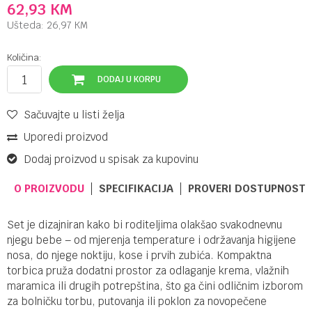
62,93
KM
Ušteda:
26,97
KM
Količina:
DODAJ U KORPU
Sačuvajte u listi želja
Uporedi proizvod
Dodaj proizvod u spisak za kupovinu
O PROIZVODU
SPECIFIKACIJA
PROVERI DOSTUPNOST 
Set je dizajniran kako bi roditeljima olakšao svakodnevnu
njegu bebe – od mjerenja temperature i održavanja higijene
nosa, do njege noktiju, kose i prvih zubića. Kompaktna
torbica pruža dodatni prostor za odlaganje krema, vlažnih
maramica ili drugih potrepština, što ga čini odličnim izborom
za bolničku torbu, putovanja ili poklon za novopečene