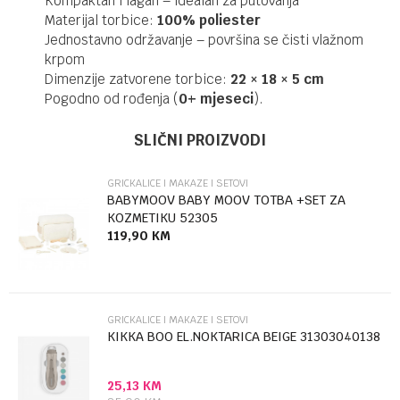
Kompaktan i lagan – idealan za putovanja
Materijal torbice:
100% poliester
Jednostavno održavanje – površina se čisti vlažnom
krpom
Dimenzije zatvorene torbice:
22 × 18 × 5 cm
Pogodno od rođenja (
0+ mjeseci
).
UPUTSTVO ZA KORIŠĆENJE
Ime/Nadimak
Kategorija
Grickalice i makaze i setovi
SLIČNI PROIZVODI
Preuzmite uputstvo
Brendovi
BABYMOOV
GRICKALICE I MAKAZE I SETOVI
Email
BABYMOOV BABY MOOV TOTBA +SET ZA
KOZMETIKU 52305
119,90
KM
Poruka
GRICKALICE I MAKAZE I SETOVI
KIKKA BOO EL.NOKTARICA BEIGE 31303040138
25,13
KM
Anti-spam zaštita - izračunajte koliko je 9 - 4 :