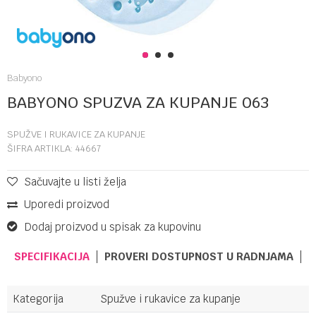
1
2
3
Babyono
BABYONO SPUZVA ZA KUPANJE 063
SPUŽVE I RUKAVICE ZA KUPANJE
ŠIFRA ARTIKLA:
44667
Sačuvajte u listi želja
Uporedi proizvod
Dodaj proizvod u spisak za kupovinu
SPECIFIKACIJA
PROVERI DOSTUPNOST U RADNJAMA
Kategorija
Spužve i rukavice za kupanje