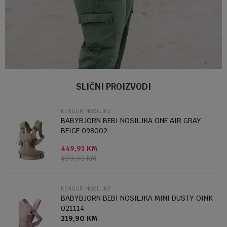
Ime/Nadimak
Kategorija
Kengur nosiljke
SLIČNI PROIZVODI
Brendovi
MOMCOZY
KENGUR NOSILJKE
Email
BABYBJORN BEBI NOSILJKA ONE AIR GRAY
BEIGE 098002
449,91
KM
Poruka
499,90
KM
KENGUR NOSILJKE
BABYBJORN BEBI NOSILJKA MINI DUSTY OINK
021114
219,90
KM