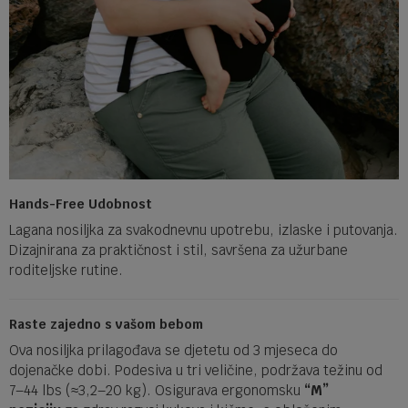
Hands-Free Udobnost
Lagana nosiljka za svakodnevnu upotrebu, izlaske i putovanja.
Dizajnirana za praktičnost i stil, savršena za užurbane
roditeljske rutine.
Raste zajedno s vašom bebom
Ova nosiljka prilagođava se djetetu od 3 mjeseca do
dojenačke dobi. Podesiva u tri veličine, podržava težinu od
7–44 lbs (≈3,2–20 kg). Osigurava ergonomsku
“M”