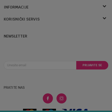
Bojprom d.o.o.
INFORMACIJE
Radnje
Pave Radana 16
KORISNIČKI SERVIS
O nama
78000, Banja Luka, Bosna i Hercegovina
Zaposlenje
Uslovi korištenja i prodaje
Telefon:
Saradnja
Politika privatnosti
066/830-164
NEWSLETTER
Kontakt
Kako kupiti
Email:
Blog
Načini plaćanja
online@bojprom.com
Plaćanje karticama
Isporuka
Zamjena veličine i zamjena artikla za drugi
Račun
PRIJAVITE SE
Reklamacije
Procredit Bank 1941066346200116
Povrat sredstava
PIB:
Najčešća pitanja
4400847540004
Politika kolačića
Matični broj:
PRATITE NAS
1872672