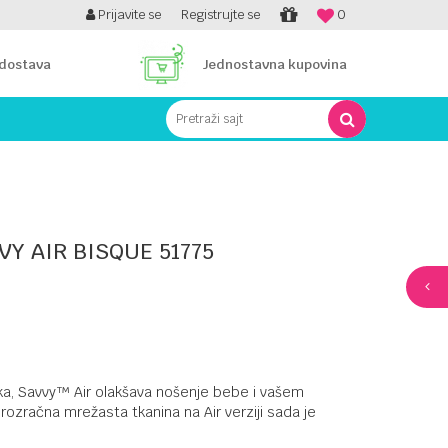
SIGURNO PLAĆANJE PLATNIM KARTICAMA!
Prijavite se
Registrujte se
0
PLA
 dostava
Jednostavna kupovina
Pretraži sajt
VY AIR BISQUE 51775
ljka, Savvy™ Air olakšava nošenje bebe i vašem
prozračna mrežasta tkanina na Air verziji sada je