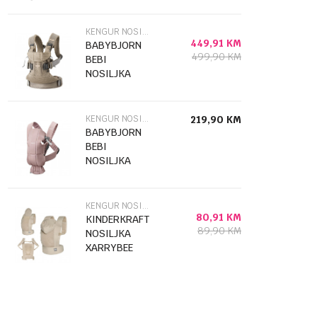
KENGUR NOSILJKE
449,91
KM
BABYBJORN
499,90
KM
BEBI
NOSILJKA
ONE AIR
GRAY BEIGE
098002
KENGUR NOSILJKE
219,90
KM
BABYBJORN
BEBI
NOSILJKA
MINI DUSTY
OINK 021114
KENGUR NOSILJKE
80,91
KM
KINDERKRAFT
89,90
KM
NOSILJKA
XARRYBEE
BEIGE 54996