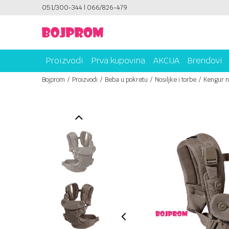
051/300-344 | 066/826-479
SIGURNO PLAĆANJE PLATNIM KARTICAMA!
Proizvodi
Prva kupovina
AKCIJA
Brendovi
Bojprom
Proizvodi
Beba u pokretu
Nosiljke i torbe
Kengur n