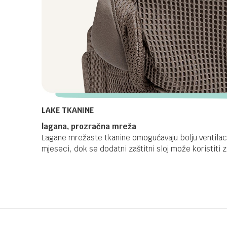
LAKE TKANINE
lagana, prozračna mreža
Lagane mrežaste tkanine omogućavaju bolju ventilaci
mjeseci, dok se dodatni zaštitni sloj može koristiti z
Kategorija
Keng
Brendovi
JOIE
Ime/Nadimak
Poruka