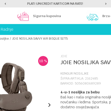
PLATI UNICREDIT KARTICOM NA RATE!
Sigurna kupovina
Brza
Radnje
osiljke
JOIE NOSILJKA SAVVY AIR BISQUE 51775
JOIE
10
%
JOIE NOSILJKA SAV
KENGUR NOSILJKE
ŠIFRA ARTIKLA:
2162485
BARKOD:
5056080689289
4-u-1 nosiljka za bebu
Baš kao i naša originalna nosi
novčaniku i leđima. Sportska, 
dodatno osvježavajuća.