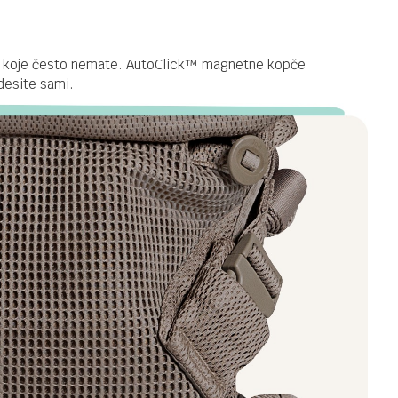
ke koje često nemate. AutoClick™ magnetne kopče
desite sami.