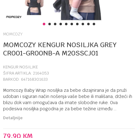
1
2
3
4
5
6
7
8
9
10
MOMCOZY
MOMCOZY KENGUR NOSILJKA GREY
CR001-GR00NB-A M20SSCJ01
KENGUR NOSILJKE
ŠIFRA ARTIKLA:
2164053
BARKOD:
647168301633
Momcozy Baby Wrap nosiljka za bebe dizajnirana je da pruži
udoban i siguran način nošenja vaše bebe ili mališana, držeći ih
blizu dok vam omogućava da imate slobodne ruke. Ova
podesiva nosiljka pogodna je za bebe težine između
...
Detaljnije
79,90
KM