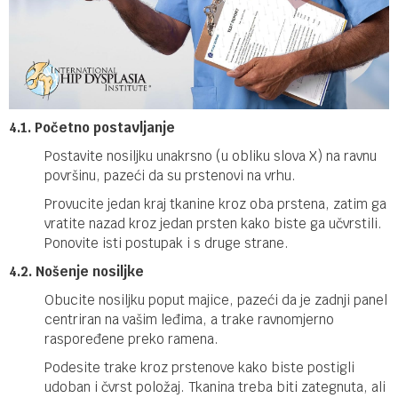
4.1. Početno postavljanje
Postavite nosiljku unakrsno (u obliku slova X) na ravnu
površinu, pazeći da su prstenovi na vrhu.
Provucite jedan kraj tkanine kroz oba prstena, zatim ga
vratite nazad kroz jedan prsten kako biste ga učvrstili.
Ponovite isti postupak i s druge strane.
4.2. Nošenje nosiljke
Obucite nosiljku poput majice, pazeći da je zadnji panel
centriran na vašim leđima, a trake ravnomjerno
raspoređene preko ramena.
Podesite trake kroz prstenove kako biste postigli
udoban i čvrst položaj. Tkanina treba biti zategnuta, ali