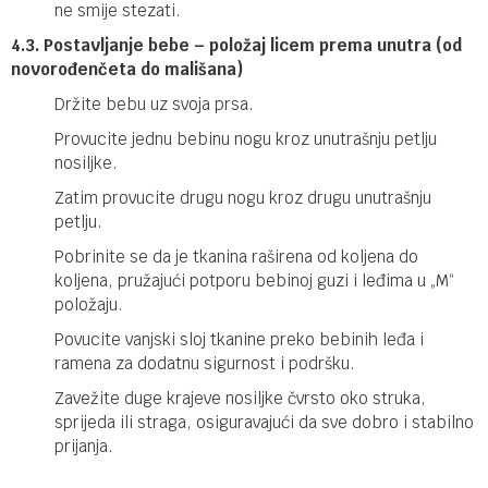
ne smije stezati.
4.3. Postavljanje bebe – položaj licem prema unutra (od
novorođenčeta do mališana)
Držite bebu uz svoja prsa.
Provucite jednu bebinu nogu kroz unutrašnju petlju
nosiljke.
Zatim provucite drugu nogu kroz drugu unutrašnju
petlju.
Pobrinite se da je tkanina raširena od koljena do
koljena, pružajući potporu bebinoj guzi i leđima u „M“
položaju.
Povucite vanjski sloj tkanine preko bebinih leđa i
ramena za dodatnu sigurnost i podršku.
Zavežite duge krajeve nosiljke čvrsto oko struka,
sprijeda ili straga, osiguravajući da sve dobro i stabilno
prijanja.