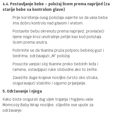
4.4. Postavljanje bebe – položaj licem prema naprijed (za
starije bebe sa kontrolom glave)
Prije korištenja ovog položaja uvjerite se da vaša beba
ima dobru kontrolu nad glavom i vratom.
Postavite bebu okrenutu prema naprijed, provlačeći
njene noge kroz unutrašnje petlje kao kod položaja
licem prema unutra.
Pobrinite se da tkanina pruža potporu bebinoj guzi i
bedrima, održavajući „M“ položaj.
Povucite vanjski sloj tkanine preko bebinih leđa i
ramena, ostavljajući ruke slobodne ako to želite.
Zavežite duge krajeve nosiljke čvrsto oko struka,
osiguravajući stabilno i sigurno prijanjanje.
5. Održavanje i njega
Kako biste osigurali dug vijek trajanja i higijenu vaše
Momcozy Baby Wrap nosiljke, slijedite ove upute za
održavanje: