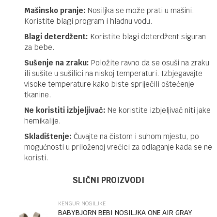
Mašinsko pranje:
Nosiljka se može prati u mašini.
Koristite blagi program i hladnu vodu.
Blagi deterdžent:
Koristite blagi deterdžent siguran
za bebe.
Sušenje na zraku:
Položite ravno da se osuši na zraku
ili sušite u sušilici na niskoj temperaturi. Izbjegavajte
visoke temperature kako biste spriječili oštećenje
tkanine.
Ne koristiti izbjeljivač:
Ne koristite izbjeljivač niti jake
hemikalije.
Skladištenje:
Čuvajte na čistom i suhom mjestu, po
mogućnosti u priloženoj vrećici za odlaganje kada se ne
koristi.
Ime/Nadimak
Kategorija
Kengur nosiljke
SLIČNI PROIZVODI
Brendovi
MOMCOZY
KENGUR NOSILJKE
Email
BABYBJORN BEBI NOSILJKA ONE AIR GRAY