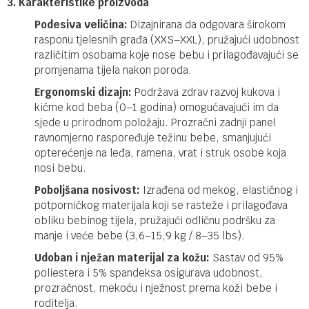
3. Karakteristike proizvoda
Podesiva veličina:
Dizajnirana da odgovara širokom
rasponu tjelesnih građa (XXS–XXL), pružajući udobnost
različitim osobama koje nose bebu i prilagođavajući se
promjenama tijela nakon poroda.
Ergonomski dizajn:
Podržava zdrav razvoj kukova i
kičme kod beba (0–1 godina) omogućavajući im da
sjede u prirodnom položaju. Prozračni zadnji panel
ravnomjerno raspoređuje težinu bebe, smanjujući
opterećenje na leđa, ramena, vrat i struk osobe koja
nosi bebu.
Poboljšana nosivost:
Izrađena od mekog, elastičnog i
potporničkog materijala koji se rasteže i prilagođava
obliku bebinog tijela, pružajući odličnu podršku za
manje i veće bebe (3,6–15,9 kg / 8–35 lbs).
Udoban i nježan materijal za kožu:
Sastav od 95%
poliestera i 5% spandeksa osigurava udobnost,
prozračnost, mekoću i nježnost prema koži bebe i
roditelja.