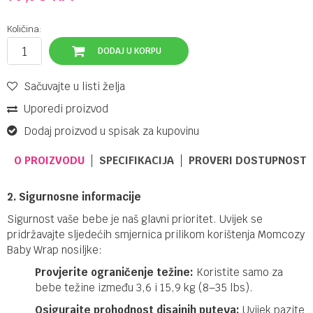
Količina:
DODAJ U KORPU
Sačuvajte u listi želja
Uporedi proizvod
Dodaj proizvod u spisak za kupovinu
O PROIZVODU
SPECIFIKACIJA
PROVERI DOSTUPNOST 
2. Sigurnosne informacije
Sigurnost vaše bebe je naš glavni prioritet. Uvijek se
pridržavajte sljedećih smjernica prilikom korištenja Momcozy
Baby Wrap nosiljke:
Provjerite ograničenje težine:
Koristite samo za
bebe težine između 3,6 i 15,9 kg (8–35 lbs).
Osigurajte prohodnost disajnih puteva:
Uvijek pazite