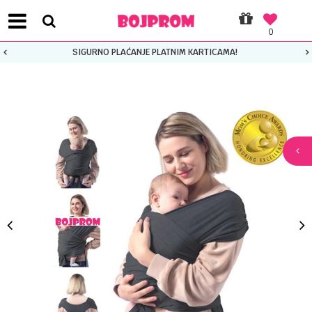
0
URNO PLAĆANJE PLATNIM KARTICAMA!
P