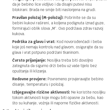
da je bebino lice vidljivo i da disajni putevi nisu
blokirani. Brada ne smije biti naslonjena na grudi.
Pravilan položaj (M-položaj):
Pobrinite se da su
bebini kukovi rašireni, a koljena podignuta iznad guze,
formirajući oblik slova „M“. Ovo podržava zdrav razvoj
kukova.
Podrška za glavu i vrat:
Kod novorođenčadi i beba
koje još nemaju kontrolu nad glavom, osigurajte da su
glava i vrat potpuno podržani tkaninom.
Čvrsto prijanjanje:
Nosiljka treba biti dovoljno
zategnuta da sigurno drži bebu uz vaše tijelo bez
opuštanja ili klizanja.
Redovne provjere:
Povremeno provjeravajte bebino
disanje, temperaturu i položaj.
Izbjegavajte rizične aktivnosti:
Ne koristite nosiljku
tokom aktivnosti koje mogu biti opasne za bebu, kao
što su kuhanje, vožnja ili naporne fizičke aktivnosti.