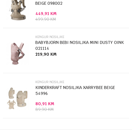
BEIGE 098002
449,91
KM
Poruka
499,90
KM
KENGUR NOSILJKE
BABYBJORN BEBI NOSILJKA MINI DUSTY OINK
021114
219,90
KM
Anti-spam zaštita - izračunajte koliko je 9 - 4 :
POŠALJI
KENGUR NOSILJKE
KINDERKRAFT NOSILJKA XARRYBEE BEIGE
54996
80,91
KM
89,90
KM