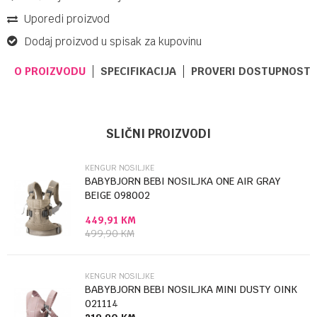
Uporedi proizvod
Dodaj proizvod u spisak za kupovinu
O PROIZVODU
SPECIFIKACIJA
PROVERI DOSTUPNOST 
Ime/Nadimak
Kategorija
Kengur nosiljke
SLIČNI PROIZVODI
Brendovi
MOMCOZY
KENGUR NOSILJKE
Email
BABYBJORN BEBI NOSILJKA ONE AIR GRAY
BEIGE 098002
449,91
KM
Poruka
499,90
KM
KENGUR NOSILJKE
BABYBJORN BEBI NOSILJKA MINI DUSTY OINK
021114