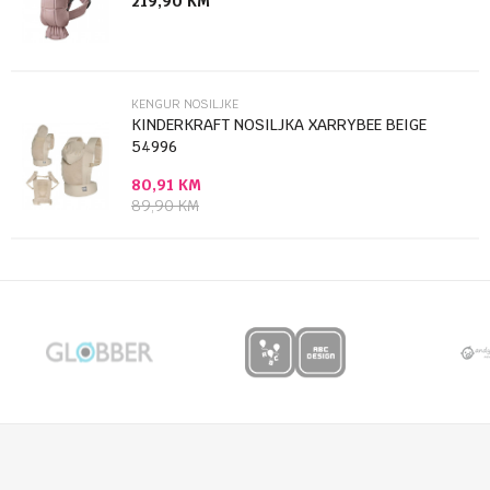
219,90
KM
Anti-spam zaštita - izračunajte koliko je 2 + 3 :
POŠALJI
KENGUR NOSILJKE
KINDERKRAFT NOSILJKA XARRYBEE BEIGE
54996
80,91
KM
89,90
KM