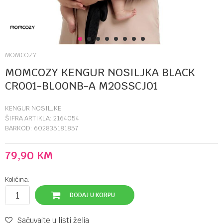
1
2
3
4
5
6
7
8
MOMCOZY
MOMCOZY KENGUR NOSILJKA BLACK
CR001-BL00NB-A M20SSCJ01
KENGUR NOSILJKE
ŠIFRA ARTIKLA:
2164054
BARKOD:
602835181857
79,90
KM
Količina:
DODAJ U KORPU
Sačuvajte u listi želja